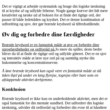
Det er vigtigt at arbejde systematisk og bruge din logiske tænkning
til at krydse af og udfylde felterne. Nogle gange kræver det lidt mere
kreativitet og tænke ud af boksen for at finde det rigtige ord, der
passer til både ledetråden og krydset. Det er denne kombination af
udfordring og sjov, der gør brænde krydsord så tilfredsstillende.
Øv dig og forbedre dine færdigheder
Brænde krydsord er en fantastisk måde at øve og forbedre dine
sprogfærdigheder og ordforråd på.
Jo mere du spiller, desto bedre
bliver du til at finde de rigtige ord og udfylde gitteret. Det er en sjov
og interaktiv måde at lære nye ord på og samtidig styrke din
hukommelse og koncentrationsevne.
Å løse brænde krydsord kan også være en fantastisk måde at slå
tiden ihjel på under en lang flyrejse, togrejse eller bare som en
afslappende aktivitet derhjemme.
Konklusion
Brænde krydsord er ikke kun en underholdende aktivitet, men det er
også fantastisk for din mentale sundhed. Det udfordrer din logiske
tænkning, udvider dit ordforråd og forbedrer din evne til at håndtere