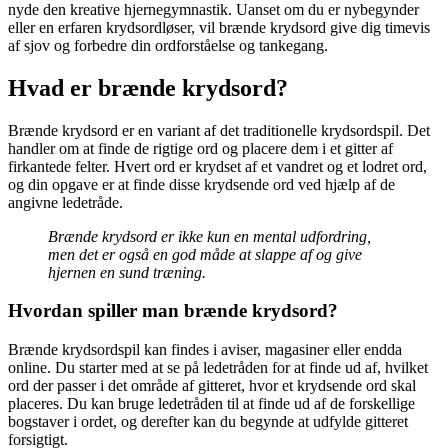
nyde den kreative hjernegymnastik. Uanset om du er nybegynder
eller en erfaren krydsordløser, vil brænde krydsord give dig timevis
af sjov og forbedre din ordforståelse og tankegang.
Hvad er brænde krydsord?
Brænde krydsord er en variant af det traditionelle krydsordspil. Det
handler om at finde de rigtige ord og placere dem i et gitter af
firkantede felter. Hvert ord er krydset af et vandret og et lodret ord,
og din opgave er at finde disse krydsende ord ved hjælp af de
angivne ledetråde.
Brænde krydsord er ikke kun en mental udfordring,
men det er også en god måde at slappe af og give
hjernen en sund træning.
Hvordan spiller man brænde krydsord?
Brænde krydsordspil kan findes i aviser, magasiner eller endda
online. Du starter med at se på ledetråden for at finde ud af, hvilket
ord der passer i det område af gitteret, hvor et krydsende ord skal
placeres. Du kan bruge ledetråden til at finde ud af de forskellige
bogstaver i ordet, og derefter kan du begynde at udfylde gitteret
forsigtigt.