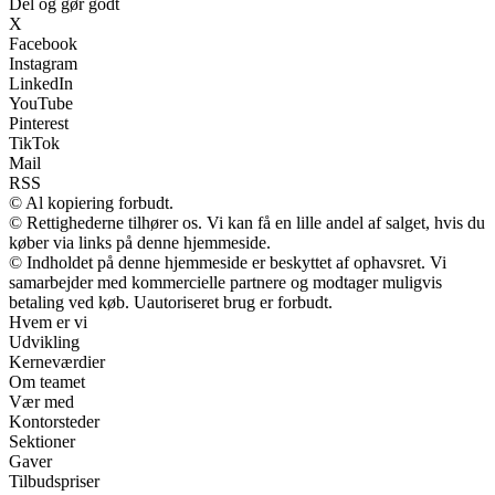
Del og gør godt
X
Facebook
Instagram
LinkedIn
YouTube
Pinterest
TikTok
Mail
RSS
© Al kopiering forbudt.
© Rettighederne tilhører os. Vi kan få en lille andel af salget, hvis du
køber via links på denne hjemmeside.
© Indholdet på denne hjemmeside er beskyttet af ophavsret. Vi
samarbejder med kommercielle partnere og modtager muligvis
betaling ved køb. Uautoriseret brug er forbudt.
Hvem er vi
Udvikling
Kerneværdier
Om teamet
Vær med
Kontorsteder
Sektioner
Gaver
Tilbudspriser