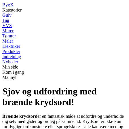
Byg
X
Kategorier
Gulv
Tag
VVS
Murer
Tømrer
Maler
Elektriker
Produkter
Indretning
Nyheder
Min side
Kom i gang
Mailnyt
Sjov og udfordring med
brænde krydsord!
Brænde krydsord
er en fantastisk måde at udfordre og underholde
dig selv med gåder og ordleg på samme tid. Krydsord er ikke kun
for dygtige ordkunstnere eller sprogelskere – alle kan være med og