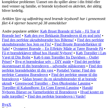
komplekse problemer. Uanset om du spiller alene i din fritid eller
med venner og familie, er brænde krydsord en aktivitet, der aldrig
bliver kedelig.
Artiklen Sjov og udfordring med brænde krydsord! har i gennemsnit
fået
4.4
stjerner baseret på
38
anmeldelser
Andre populære artikler:
Køb Brugt Brænde til Salg – Få Træ til
Brænde her!
•
Køb den nye Bekkasin Brændeovn til en god pris!
•
Find den perfekte ukrudtsbrænder hos Biltema!
•
Find den perfekte
ukrudtsbrænder hos Jem og Fix!
•
Find Brugte Brændeflækker til
Salg!
•
Ovntørret Brænde – En Effektiv Måde at Tørre Brænde På
•
Få et brændekløver tilbud hos Harald Nyborg!
•
Køb Træpiller i Løs
Vægt til Din Bolig
•
Køb 6 mm Træpiller fra Davidsen – Outlet
Priser!
•
Byg et brændeskur selv – DIY guide
•
Find det perfekte
skorstenssæt til din brændeovn – udvendig stålskorsten
•
Find den
perfekte brændeholder til din væg
•
Portabel Varme: Find den
perfekte Camping Brændeovn
•
Find det perfekte røgrør til din
brændeovn
•
Sådan bruger du en ukrudtsbrænder til at brænde
ukrudt
•
Greenwood Træpiller – Den Økologiske Løsning
•
Træpiller til Kalundborg: En Grøn Energi-Løsning
•
Harald
Nyborgs Blæser og Varmefordeler til Brændeovn
•
Hvad koster en
palle træpiller?
•
Find den perfekte brændeovn i Varde!
Byg
X