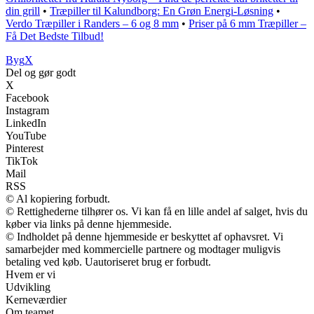
din grill
•
Træpiller til Kalundborg: En Grøn Energi-Løsning
•
Verdo Træpiller i Randers – 6 og 8 mm
•
Priser på 6 mm Træpiller –
Få Det Bedste Tilbud!
Byg
X
Del og gør godt
X
Facebook
Instagram
LinkedIn
YouTube
Pinterest
TikTok
Mail
RSS
© Al kopiering forbudt.
© Rettighederne tilhører os. Vi kan få en lille andel af salget, hvis du
køber via links på denne hjemmeside.
© Indholdet på denne hjemmeside er beskyttet af ophavsret. Vi
samarbejder med kommercielle partnere og modtager muligvis
betaling ved køb. Uautoriseret brug er forbudt.
Hvem er vi
Udvikling
Kerneværdier
Om teamet