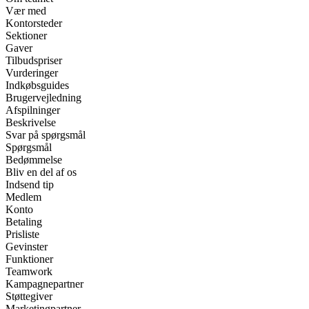
Vær med
Kontorsteder
Sektioner
Gaver
Tilbudspriser
Vurderinger
Indkøbsguides
Brugervejledning
Afspilninger
Beskrivelse
Svar på spørgsmål
Spørgsmål
Bedømmelse
Bliv en del af os
Indsend tip
Medlem
Konto
Betaling
Prisliste
Gevinster
Funktioner
Teamwork
Kampagnepartner
Støttegiver
Marketingpartner