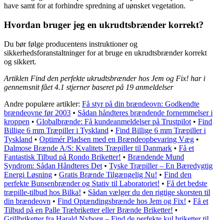
have samt for at forhindre spredning af uønsket vegetation.
Hvordan bruger jeg en ukrudtsbrænder korrekt?
Du bør følge producentens instruktioner og
sikkerhedsforanstaltninger for at bruge en ukrudtsbrænder korrekt
og sikkert.
Artiklen Find den perfekte ukrudtsbrænder hos Jem og Fix! har i
gennemsnit fået
4.1
stjerner baseret på
19
anmeldelser
Andre populære artikler:
Få styr på din brændeovn: Godkendte
brændeovne før 2003
•
Sådan håndteres brændende fornemmelser i
kroppen
•
Globalbrænde: Få kundeanmeldelser på Trustpilot
•
Find
Billige 6 mm Træpiller i Tyskland
•
Find Billige 6 mm Træpiller i
Tyskland
•
Optimér Pladsen med en Brændeopbevaring Væg
•
Dalmose Brænde A/S: Kvalitets Træpiller til Danmark
•
Få et
Fantastisk Tilbud på Rondo Briketter!
•
Brændende Mund
Syndrom: Sådan Håndteres Det
•
Tyske Træpiller – En Bæredygtig
Energi Løsning
•
Gratis Brænde Tilgængelig Nu!
•
Find den
perfekte Bunsenbrænder og Stativ til Laboratoriet!
•
Få det bedste
træpille-tilbud hos Bilka!
•
Sådan vælger du den rigtige skorsten til
din brændeovn
•
Find Optændingsbrænde hos Jem og Fix!
•
Få et
Tilbud på en Palle Træbriketter eller Brænde Briketter!
•
Grillbriketter fra Harald Nyborg – Find de perfekte kul briketter til