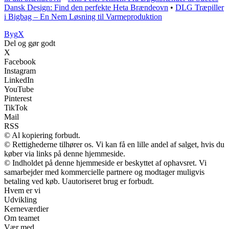
Dansk Design: Find den perfekte Heta Brændeovn
•
DLG Træpiller
i Bigbag – En Nem Løsning til Varmeproduktion
Byg
X
Del og gør godt
X
Facebook
Instagram
LinkedIn
YouTube
Pinterest
TikTok
Mail
RSS
© Al kopiering forbudt.
© Rettighederne tilhører os. Vi kan få en lille andel af salget, hvis du
køber via links på denne hjemmeside.
© Indholdet på denne hjemmeside er beskyttet af ophavsret. Vi
samarbejder med kommercielle partnere og modtager muligvis
betaling ved køb. Uautoriseret brug er forbudt.
Hvem er vi
Udvikling
Kerneværdier
Om teamet
Vær med