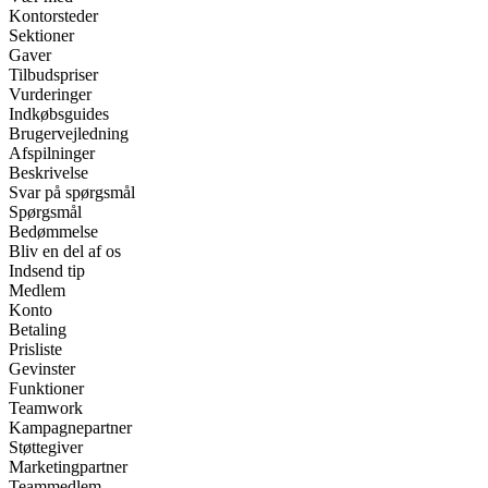
Kontorsteder
Sektioner
Gaver
Tilbudspriser
Vurderinger
Indkøbsguides
Brugervejledning
Afspilninger
Beskrivelse
Svar på spørgsmål
Spørgsmål
Bedømmelse
Bliv en del af os
Indsend tip
Medlem
Konto
Betaling
Prisliste
Gevinster
Funktioner
Teamwork
Kampagnepartner
Støttegiver
Marketingpartner
Teammedlem