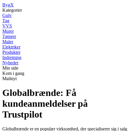
Byg
X
Kategorier
Gulv
Tag
VVS
Murer
Tømrer
Maler
Elektriker
Produkter
Indretning
Nyheder
Min side
Kom i gang
Mailnyt
Globalbrænde: Få
kundeanmeldelser på
Trustpilot
Globalbrænde er en populær virksomhed, der specialiserer sig i salg