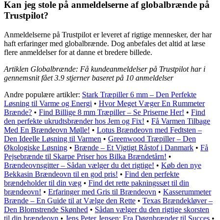
Kan jeg stole på anmeldelserne af globalbrænde på
Trustpilot?
Anmeldelserne på Trustpilot er leveret af rigtige mennesker, der har
haft erfaringer med globalbrænde. Dog anbefales det altid at læse
flere anmeldelser for at danne et bredere billede.
Artiklen Globalbrænde: Få kundeanmeldelser på Trustpilot har i
gennemsnit fået
3.9
stjerner baseret på
10
anmeldelser
Andre populære artikler:
Stark Træpiller 6 mm – Den Perfekte
Løsning til Varme og Energi
•
Hvor Meget Væger En Rummeter
Brænde?
•
Find Billige 8 mm Træpiller – Se Priserne Her!
•
Find
den perfekte ukrudtsbrænder hos Jem og Fix!
•
Få Varmen Tilbage
Med En Brændeovn Mølle!
•
Lotus Brændeovn med Fedtsten –
Den Ideelle Løsning til Varmen
•
Greenwood Træpiller – Den
Økologiske Løsning
•
Brænde – Et Vigtigt Råstof i Danmark
•
Få
Pejsebrænde til Skarpe Priser hos Bilka Brændetårn!
•
Brændeovnsgitter – Sådan vælger du det rigtige!
•
Køb den nye
Bekkasin Brændeovn til en god pris!
•
Find den perfekte
brændeholder til din væg
•
Find det rette pakningssæt til din
brændeovn!
•
Erfaringer med Gris til Brændeovn
•
Kasserummeter
Brænde – En Guide til at Vælge den Rette
•
Texas Brændekløver –
Den Blomstrende Skønhed
•
Sådan vælger du den rigtige skorsten
til din brændeovn
•
Jens Peter Jensen: Fra Døgnbrænder til Succes
•