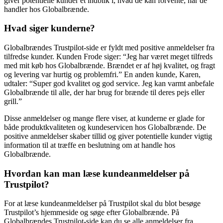
giver potentielle kunder et indblik i, hvad de kan forvente, når de
handler hos Globalbrænde.
Hvad siger kunderne?
Globalbrændes Trustpilot-side er fyldt med positive anmeldelser fra
tilfredse kunder. Kunden Frode siger: “Jeg har været meget tilfreds
med mit køb hos Globalbrænde. Brændet er af høj kvalitet, og fragt
og levering var hurtig og problemfri.” En anden kunde, Karen,
udtaler: “Super god kvalitet og god service. Jeg kan varmt anbefale
Globalbrænde til alle, der har brug for brænde til deres pejs eller
grill.”
Disse anmeldelser og mange flere viser, at kunderne er glade for
både produktkvaliteten og kundeservicen hos Globalbrænde. De
positive anmeldelser skaber tillid og giver potentielle kunder vigtig
information til at træffe en beslutning om at handle hos
Globalbrænde.
Hvordan kan man læse kundeanmeldelser på
Trustpilot?
For at læse kundeanmeldelser på Trustpilot skal du blot besøge
Trustpilot’s hjemmeside og søge efter Globalbrænde. På
Globalbrændes Trustpilot-side kan du se alle anmeldelser fra