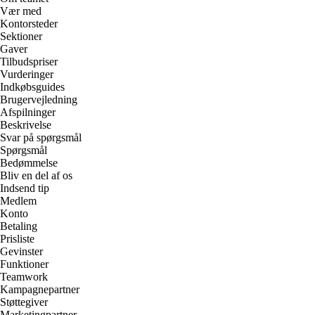
Vær med
Kontorsteder
Sektioner
Gaver
Tilbudspriser
Vurderinger
Indkøbsguides
Brugervejledning
Afspilninger
Beskrivelse
Svar på spørgsmål
Spørgsmål
Bedømmelse
Bliv en del af os
Indsend tip
Medlem
Konto
Betaling
Prisliste
Gevinster
Funktioner
Teamwork
Kampagnepartner
Støttegiver
Marketingpartner