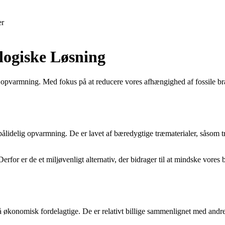
er
logiske Løsning
r opvarmning. Med fokus på at reducere vores afhængighed af fossile b
 pålidelig opvarmning. De er lavet af bæredygtige træmaterialer, såsom t
rfor er de et miljøvenligt alternativ, der bidrager til at mindske vore
å økonomisk fordelagtige. De er relativt billige sammenlignet med and