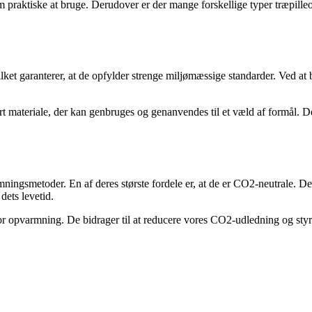
em praktiske at bruge. Derudover er der mange forskellige typer træpilleo
ket garanterer, at de opfylder strenge miljømæssige standarder. Ved at
art materiale, der kan genbruges og genanvendes til et væld af formål. D
varmningsmetoder. En af deres største fordele er, at de er CO2-neutrale.
dets levetid.
for opvarmning. De bidrager til at reducere vores CO2-udledning og sty