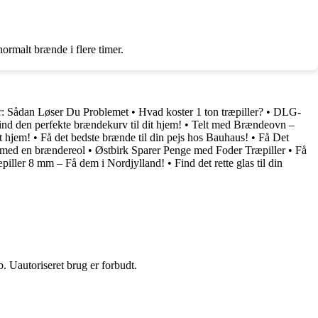
ormalt brænde i flere timer.
: Sådan Løser Du Problemet
•
Hvad koster 1 ton træpiller?
•
DLG-
ind den perfekte brændekurv til dit hjem!
•
Telt med Brændeovn –
t hjem!
•
Få det bedste brænde til din pejs hos Bauhaus!
•
Få Det
 med en brændereol
•
Østbirk Sparer Penge med Foder Træpiller
•
Få
æpiller 8 mm – Få dem i Nordjylland!
•
Find det rette glas til din
 Uautoriseret brug er forbudt.