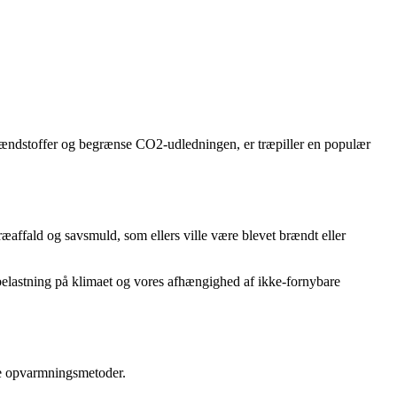
rændstoffer og begrænse CO2-udledningen, er træpiller en populær
ræaffald og savsmuld, som ellers ville være blevet brændt eller
s belastning på klimaet og vores afhængighed af ikke-fornybare
re opvarmningsmetoder.