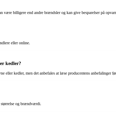
an være billigere end andre brændsler og kan give besparelser på opva
dlere eller online.
ler kedler?
vne eller kedler, men det anbefales at læse producentens anbefalinger fø
 i størrelse og brændværdi.