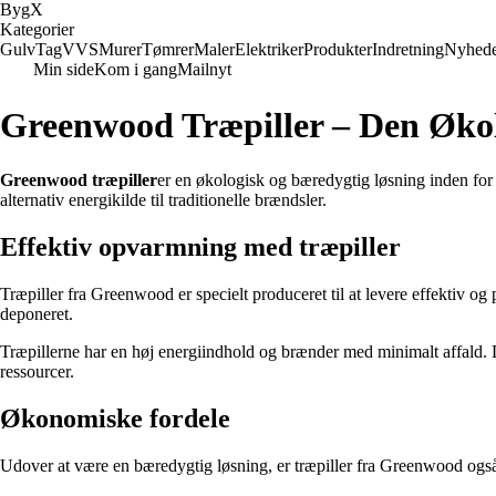
Byg
X
Kategorier
Gulv
Tag
VVS
Murer
Tømrer
Maler
Elektriker
Produkter
Indretning
Nyhed
Min side
Kom i gang
Mailnyt
Greenwood Træpiller – Den Øko
Greenwood træpiller
er en økologisk og bæredygtig løsning inden fo
alternativ energikilde til traditionelle brændsler.
Effektiv opvarmning med træpiller
Træpiller fra Greenwood er specielt produceret til at levere effektiv og
deponeret.
Træpillerne har en høj energiindhold og brænder med minimalt affald. De
ressourcer.
Økonomiske fordele
Udover at være en bæredygtig løsning, er træpiller fra Greenwood ogs