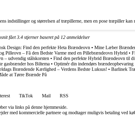
 indstillinger og størrelsen af træpillerne, men en pose træpiller kan n
snit fået
3.4
stjerner baseret på
12
anmeldelser
sk Design: Find den perfekte Heta Brændeovn
•
Mine Læber Brænder
g Pilleovn – Få den Bedste Varme med en Pillebrændeovn Hybrid
•
F
vn – udvendig stålskorsten
•
Find den perfekte Hybrid Brændeovn til di
te gasbrænder hos Biltema
•
Optimér din indendørs brændeopbevaring
dags Brændende Kærlighed – Verdens Bedste Luksus!
•
Barlinek Tr
Måde at Tørre Brænde På
terest
TikTok
Mail
RSS
 køber via links på denne hjemmeside.
jder med kommercielle partnere og modtager muligvis betaling ved køb.