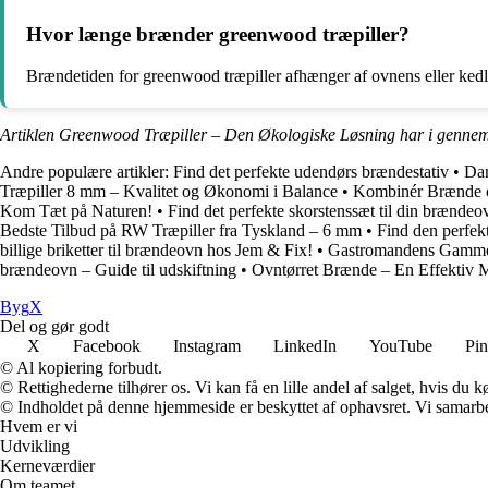
Hvor længe brænder greenwood træpiller?
Brændetiden for greenwood træpiller afhænger af ovnens eller kedlens
Artiklen Greenwood Træpiller – Den Økologiske Løsning har i gennem
Andre populære artikler:
Find det perfekte udendørs brændestativ
•
Dan
Træpiller 8 mm – Kvalitet og Økonomi i Balance
•
Kombinér Brænde o
Kom Tæt på Naturen!
•
Find det perfekte skorstenssæt til din brændeo
Bedste Tilbud på RW Træpiller fra Tyskland – 6 mm
•
Find den perfek
billige briketter til brændeovn hos Jem & Fix!
•
Gastromandens Gammel
brændeovn – Guide til udskiftning
•
Ovntørret Brænde – En Effektiv 
Byg
X
Del og gør godt
X
Facebook
Instagram
LinkedIn
YouTube
Pin
© Al kopiering forbudt.
© Rettighederne tilhører os. Vi kan få en lille andel af salget, hvis du
© Indholdet på denne hjemmeside er beskyttet af ophavsret. Vi samarbe
Hvem er vi
Udvikling
Kerneværdier
Om teamet