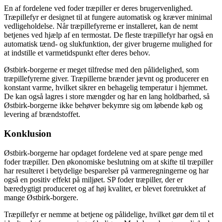
En af fordelene ved foder træpiller er deres brugervenlighed.
Træpillefyr er designet til at fungere automatisk og kræver minimal
vedligeholdelse. Når træpillefyrerne er installeret, kan de nemt
betjenes ved hjælp af en termostat. De fleste træpillefyr har også en
automatisk tænd- og slukfunktion, der giver brugerne mulighed for
at indstille et varmetidspunkt efter deres behov.
Østbirk-borgerne er meget tilfredse med den pålidelighed, som
træpillefyrerne giver. Træpillerne brænder jævnt og producerer en
konstant varme, hvilket sikrer en behagelig temperatur i hjemmet.
De kan også lagres i store mængder og har en lang holdbarhed, så
Østbirk-borgerne ikke behøver bekymre sig om løbende køb og
levering af brændstoffet.
Konklusion
Østbirk-borgerne har opdaget fordelene ved at spare penge med
foder træpiller. Den økonomiske beslutning om at skifte til træpiller
har resulteret i betydelige besparelser på varmeregningerne og har
også en positiv effekt på miljøet. SP foder træpiller, der er
bæredygtigt produceret og af høj kvalitet, er blevet foretrukket af
mange Østbirk-borgere.
Træpillefyr er nemme at betjene og pålidelige, hvilket gør dem til et