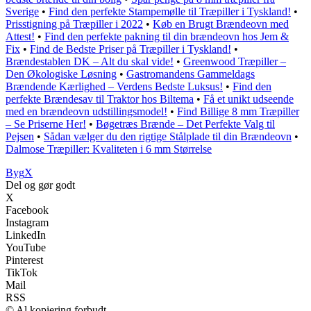
Sverige
•
Find den perfekte Stampemølle til Træpiller i Tyskland!
•
Prisstigning på Træpiller i 2022
•
Køb en Brugt Brændeovn med
Attest!
•
Find den perfekte pakning til din brændeovn hos Jem &
Fix
•
Find de Bedste Priser på Træpiller i Tyskland!
•
Brændestablen DK – Alt du skal vide!
•
Greenwood Træpiller –
Den Økologiske Løsning
•
Gastromandens Gammeldags
Brændende Kærlighed – Verdens Bedste Luksus!
•
Find den
perfekte Brændesav til Traktor hos Biltema
•
Få et unikt udseende
med en brændeovn udstillingsmodel!
•
Find Billige 8 mm Træpiller
– Se Priserne Her!
•
Bøgetræs Brænde – Det Perfekte Valg til
Pejsen
•
Sådan vælger du den rigtige Stålplade til din Brændeovn
•
Dalmose Træpiller: Kvaliteten i 6 mm Størrelse
Byg
X
Del og gør godt
X
Facebook
Instagram
LinkedIn
YouTube
Pinterest
TikTok
Mail
RSS
© Al kopiering forbudt.