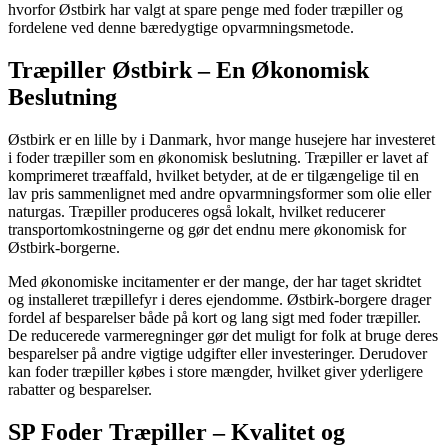
hvorfor Østbirk har valgt at spare penge med foder træpiller og
fordelene ved denne bæredygtige opvarmningsmetode.
Træpiller Østbirk – En Økonomisk
Beslutning
Østbirk er en lille by i Danmark, hvor mange husejere har investeret
i foder træpiller som en økonomisk beslutning. Træpiller er lavet af
komprimeret træaffald, hvilket betyder, at de er tilgængelige til en
lav pris sammenlignet med andre opvarmningsformer som olie eller
naturgas. Træpiller produceres også lokalt, hvilket reducerer
transportomkostningerne og gør det endnu mere økonomisk for
Østbirk-borgerne.
Med økonomiske incitamenter er der mange, der har taget skridtet
og installeret træpillefyr i deres ejendomme. Østbirk-borgere drager
fordel af besparelser både på kort og lang sigt med foder træpiller.
De reducerede varmeregninger gør det muligt for folk at bruge deres
besparelser på andre vigtige udgifter eller investeringer. Derudover
kan foder træpiller købes i store mængder, hvilket giver yderligere
rabatter og besparelser.
SP Foder Træpiller – Kvalitet og