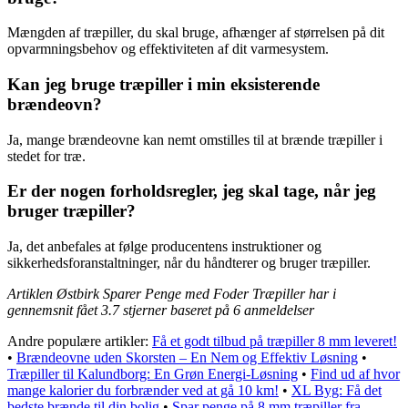
Mængden af træpiller, du skal bruge, afhænger af størrelsen på dit
opvarmningsbehov og effektiviteten af dit varmesystem.
Kan jeg bruge træpiller i min eksisterende
brændeovn?
Ja, mange brændeovne kan nemt omstilles til at brænde træpiller i
stedet for træ.
Er der nogen forholdsregler, jeg skal tage, når jeg
bruger træpiller?
Ja, det anbefales at følge producentens instruktioner og
sikkerhedsforanstaltninger, når du håndterer og bruger træpiller.
Artiklen Østbirk Sparer Penge med Foder Træpiller har i
gennemsnit fået
3.7
stjerner baseret på
6
anmeldelser
Andre populære artikler:
Få et godt tilbud på træpiller 8 mm leveret!
•
Brændeovne uden Skorsten – En Nem og Effektiv Løsning
•
Træpiller til Kalundborg: En Grøn Energi-Løsning
•
Find ud af hvor
mange kalorier du forbrænder ved at gå 10 km!
•
XL Byg: Få det
bedste brænde til din bolig
•
Spar penge på 8 mm træpiller fra