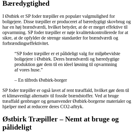
Bæredygtighed
I Østbirk er SP foder træpiller en populær valgmulighed for
boligejere. Disse træpiller er produceret af bæredygtigt skovbrug og
har en høj brændværdi, hvilket betyder, at de er meget effektive til
opvarmning. SP foder træpiller er nøje kvalitetskontrollerede for at
sikre, at de opfylder de strenge standarder for brændværdi og
forbrændingseffektivitet.
“SP foder træpiller er et pålideligt valg for miljøbevidste
boligejere i Østbirk. Deres brændværdi og bæredygtige
produktion gør dem til en ideel løsning til opvarmning
af vores huse.”
– En tilfreds Østbirk-borger
SP foder træpiller er også lavet af rent træaffald, hvilket gør dem til
et klimavenligt alternativ til fossile brændstoffer. Ved at bruge
træaffald genbruger og genanvender Østbirk-borgerne materialer og
hjælper med at reducere deres CO2-aftryk.
Østbirk Træpiller – Nemt at bruge og
pålideligt