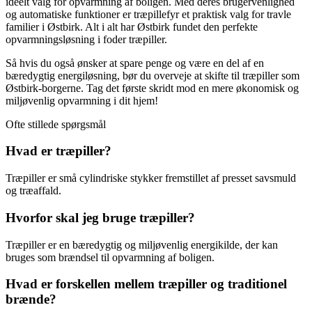
ideelt valg for opvarmning af boligen. Med deres brugervenlighed
og automatiske funktioner er træpillefyr et praktisk valg for travle
familier i Østbirk. Alt i alt har Østbirk fundet den perfekte
opvarmningsløsning i foder træpiller.
Så hvis du også ønsker at spare penge og være en del af en
bæredygtig energiløsning, bør du overveje at skifte til træpiller som
Østbirk-borgerne. Tag det første skridt mod en mere økonomisk og
miljøvenlig opvarmning i dit hjem!
Ofte stillede spørgsmål
Hvad er træpiller?
Træpiller er små cylindriske stykker fremstillet af presset savsmuld
og træaffald.
Hvorfor skal jeg bruge træpiller?
Træpiller er en bæredygtig og miljøvenlig energikilde, der kan
bruges som brændsel til opvarmning af boligen.
Hvad er forskellen mellem træpiller og traditionel
brænde?