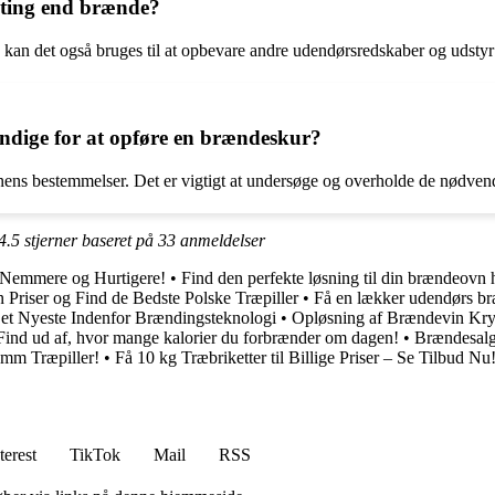
 ting end brænde?
 kan det også bruges til at opbevare andre udendørsredskaber og udstyr
dvendige for at opføre en brændeskur?
ns bestemmelser. Det er vigtigt at undersøge og overholde de nødvendig
4.5
stjerner baseret på
33
anmeldelser
 Nemmere og Hurtigere!
•
Find den perfekte løsning til din brændeovn 
 Priser og Find de Bedste Polske Træpiller
•
Få en lækker udendørs bræ
t Nyeste Indenfor Brændingsteknologi
•
Opløsning af Brændevin Kr
Find ud af, hvor mange kalorier du forbrænder om dagen!
•
Brændesalg
 mm Træpiller!
•
Få 10 kg Træbriketter til Billige Priser – Se Tilbud Nu
terest
TikTok
Mail
RSS