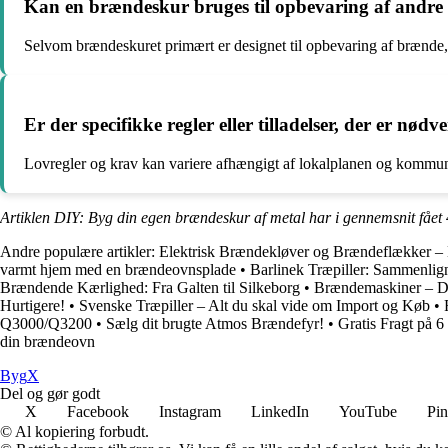
Kan en brændeskur bruges til opbevaring af andre
Selvom brændeskuret primært er designet til opbevaring af brænde,
Er der specifikke regler eller tilladelser, der er nø
Lovregler og krav kan variere afhængigt af lokalplanen og kommune
Artiklen DIY: Byg din egen brændeskur af metal har i gennemsnit fået
Andre populære artikler:
Elektrisk Brændekløver og Brændeflækker –
varmt hjem med en brændeovnsplade
•
Barlinek Træpiller: Sammenlign
Brændende Kærlighed: Fra Galten til Silkeborg
•
Brændemaskiner – De
Hurtigere!
•
Svenske Træpiller – Alt du skal vide om Import og Køb
•
Q3000/Q3200
•
Sælg dit brugte Atmos Brændefyr!
•
Gratis Fragt på 6
din brændeovn
Byg
X
Del og gør godt
X
Facebook
Instagram
LinkedIn
YouTube
Pin
© Al kopiering forbudt.