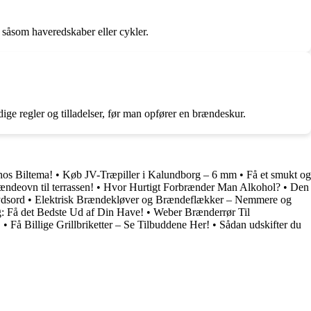
 såsom haveredskaber eller cykler.
e regler og tilladelser, før man opfører en brændeskur.
hos Biltema!
•
Køb JV-Træpiller i Kalundborg – 6 mm
•
Få et smukt og
ndeovn til terrassen!
•
Hvor Hurtigt Forbrænder Man Alkohol?
•
Den
ydsord
•
Elektrisk Brændekløver og Brændeflækker – Nemmere og
: Få det Bedste Ud af Din Have!
•
Weber Brænderrør Til
!
•
Få Billige Grillbriketter – Se Tilbuddene Her!
•
Sådan udskifter du