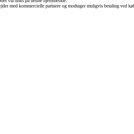
 køber via links på denne hjemmeside.
jder med kommercielle partnere og modtager muligvis betaling ved køb.