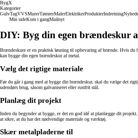
Byg
X
Kategorier
Gulv
Tag
VVS
Murer
Tømrer
Maler
Elektriker
Produkter
Indretning
Nyhed
Min side
Kom i gang
Mailnyt
DIY: Byg din egen brændeskur a
Brændeskure er en praktisk løsning til opbevaring af brænde. Hvis du h
kan bygge din egen brændeskur af metal.
Vælg det rigtige materiale
Før du går i gang med at bygge din brændeskur, skal du vælge det rigtige
udendørs brug, såsom galvaniseret eller rustfrit stål.
Planlæg dit projekt
Inden du begynder at bygge, er det en god idé at planlægge dit projekt
at sikre, at du har det nødvendige materiale og værktøj.
Skær metalpladerne til