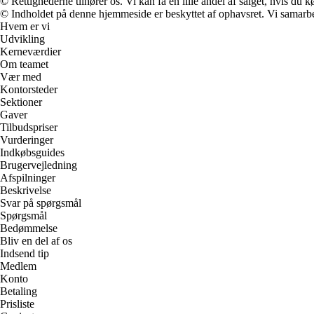
© Rettighederne tilhører os. Vi kan få en lille andel af salget, hvis du
© Indholdet på denne hjemmeside er beskyttet af ophavsret. Vi samarbe
Hvem er vi
Udvikling
Kerneværdier
Om teamet
Vær med
Kontorsteder
Sektioner
Gaver
Tilbudspriser
Vurderinger
Indkøbsguides
Brugervejledning
Afspilninger
Beskrivelse
Svar på spørgsmål
Spørgsmål
Bedømmelse
Bliv en del af os
Indsend tip
Medlem
Konto
Betaling
Prisliste