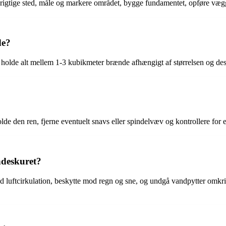
t rigtige sted, måle og markere området, bygge fundamentet, opføre vægg
de?
 holde alt mellem 1-3 kubikmeter brænde afhængigt af størrelsen og des
de den ren, fjerne eventuelt snavs eller spindelvæv og kontrollere for e
ndeskuret?
 god luftcirkulation, beskytte mod regn og sne, og undgå vandpytter om