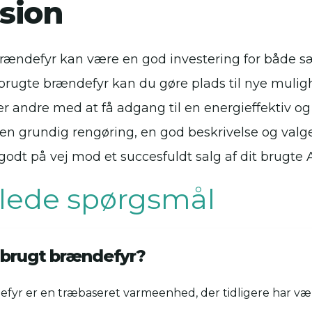
sion
rændefyr kan være en god investering for både sæ
 brugte brændefyr kan du gøre plads til nye mulig
r andre med at få adgang til en energieffektiv og
en grundig rengøring, en god beskrivelse og valge
godt på vej mod et succesfuldt salg af dit brugte
illede spørgsmål
 brugt brændefyr?
fyr er en træbaseret varmeenhed, der tidligere har væ