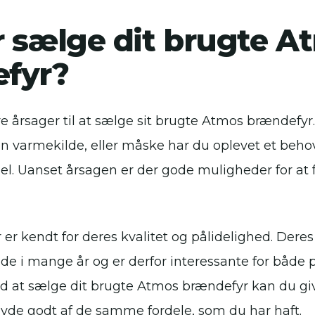
r sælge dit brugte A
fyr?
e årsager til at sælge sit brugte Atmos brændefyr
den varmekilde, eller måske har du oplevet et behov
l. Uanset årsagen er der gode muligheder for at f
r kendt for deres kvalitet og pålidelighed. Deres
olde i mange år og er derfor interessante for både 
d at sælge dit brugte Atmos brændefyr kan du gi
nyde godt af de samme fordele, som du har haft.