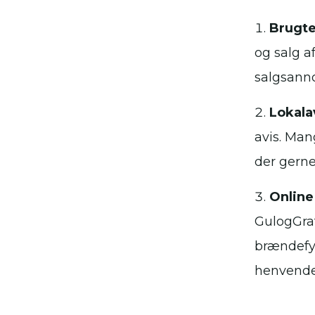
Brugte
og salg a
salgsanno
Lokala
avis. Man
der gerne
Online
GulogGrat
brændefyr
henvendel