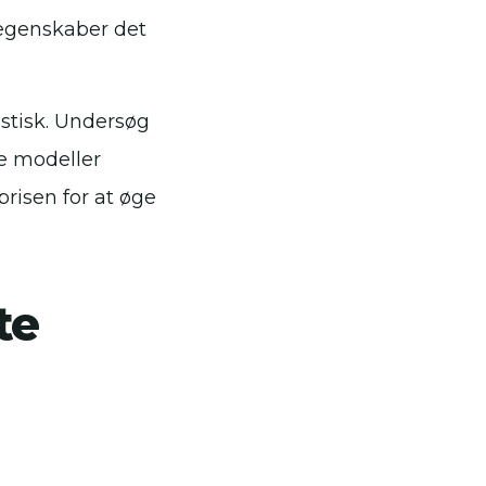
g egenskaber det
stisk. Undersøg
e modeller
risen for at øge
te