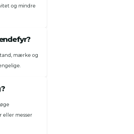
vitet og mindre
rændefyr?
lstand, mærke og
ængelige.
g?
søge
r eller messer