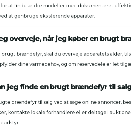
 for at finde ældre modeller med dokumenteret effekti
 ved at genbruge eksisterende apparater.
eg overveje, når jeg køber en brugt b
brugt brændefyr, skal du overveje apparatets alder, ti
pfylder dine varmebehov, og om reservedele er let tilg
 jeg finde en brugt brændefyr til sal
ugte brændefyr til salg ved at søge online annoncer, be
r, kontakte lokale forhandlere eller deltage i auktione
eudstyr.