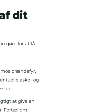
af dit
n gøre for at få
Atmos brændefyr,
ventuelle aske- og
 side.
gtigt at give en
r. Fortæl om