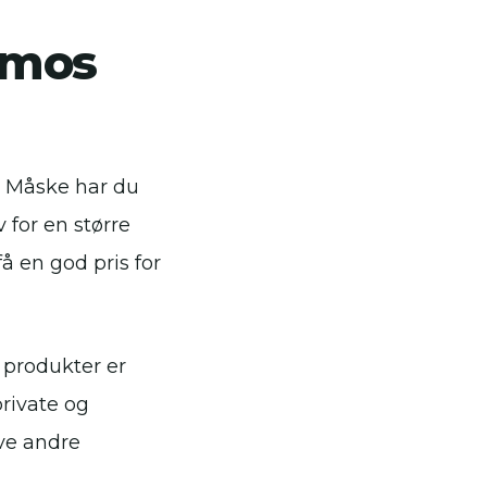
tmos
. Måske har du
 for en større
å en god pris for
 produkter er
private og
ve andre