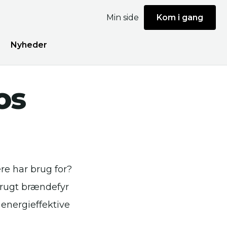
Min side
Kom i gang
Nyheder
os
re har brug for?
brugt brændefyr
 energieffektive