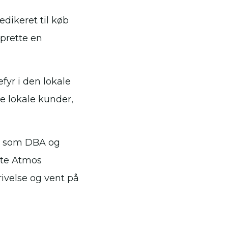
dikeret til køb
prette en
yr i den lokale
e lokale kunder,
r som DBA og
ugte Atmos
ivelse og vent på