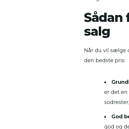
Sådan f
salg
Når du vil sælge 
den bedste pris:
Grund
er det en
sodrester
God be
god og de