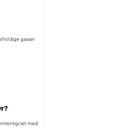
eholdige gasser
yr?
sammenlignet med