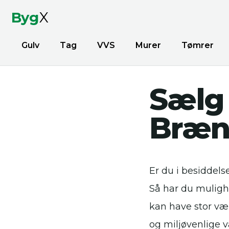
Byg
X
Gulv
Tag
VVS
Murer
Tømrer
Sælg 
Bræn
Er du i besiddel
Så har du muligh
kan have stor vær
og miljøvenlige v