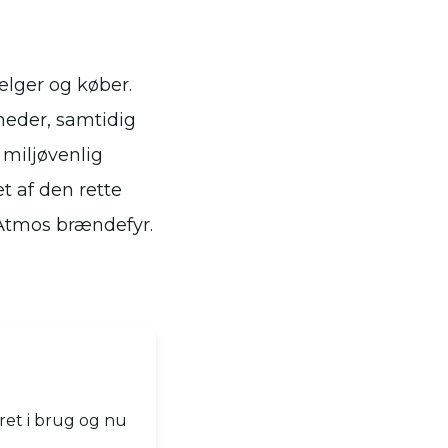
lger og køber.
heder, samtidig
 miljøvenlig
t af den rette
 Atmos brændefyr.
ret i brug og nu