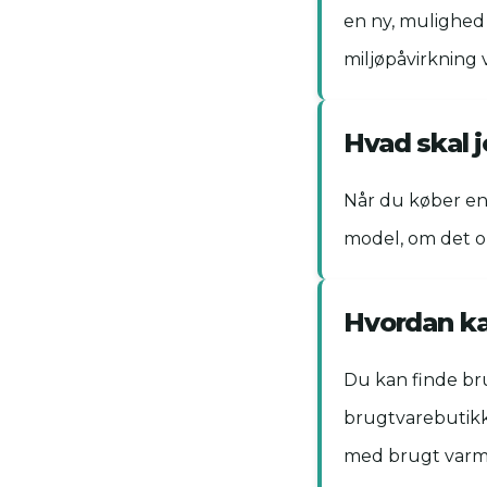
en ny, mulighed
miljøpåvirkning
Hvad skal j
Når du køber en 
model, om det o
Hvordan kan
Du kan finde br
brugtvarebutikke
med brugt varm