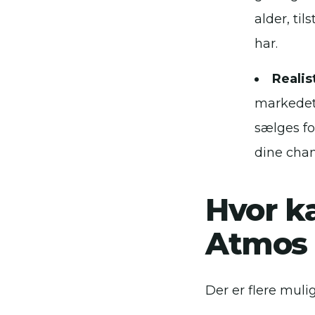
alder, ti
har.
Realis
markedet 
sælges fo
dine chanc
Hvor k
Atmos 
Der er flere muli