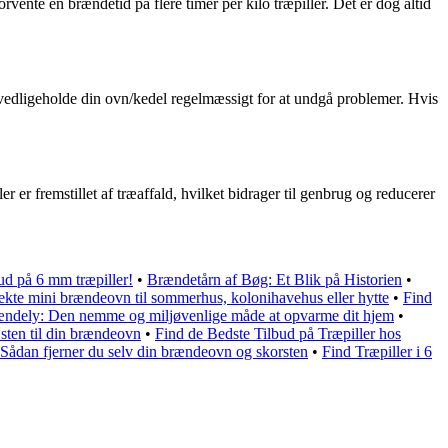
ente en brændetid på flere timer per kilo træpiller. Det er dog altid
og vedligeholde din ovn/kedel regelmæssigt for at undgå problemer. Hvis
r fremstillet af træaffald, hvilket bidrager til genbrug og reducerer
bud på 6 mm træpiller!
•
Brændetårn af Bøg: Et Blik på Historien
•
ekte mini brændeovn til sommerhus, kolonihavehus eller hytte
•
Find
ndely: Den nemme og miljøvenlige måde at opvarme dit hjem
•
 sten til din brændeovn
•
Find de Bedste Tilbud på Træpiller hos
Sådan fjerner du selv din brændeovn og skorsten
•
Find Træpiller i 6