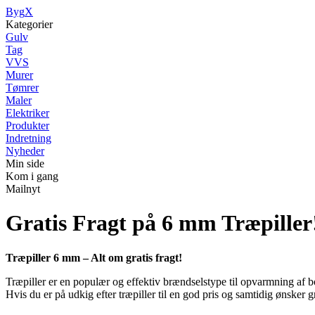
Byg
X
Kategorier
Gulv
Tag
VVS
Murer
Tømrer
Maler
Elektriker
Produkter
Indretning
Nyheder
Min side
Kom i gang
Mailnyt
Gratis Fragt på 6 mm Træpiller
Træpiller 6 mm – Alt om gratis fragt!
Træpiller er en populær og effektiv brændselstype til opvarmning af bo
Hvis du er på udkig efter træpiller til en god pris og samtidig ønsker gra