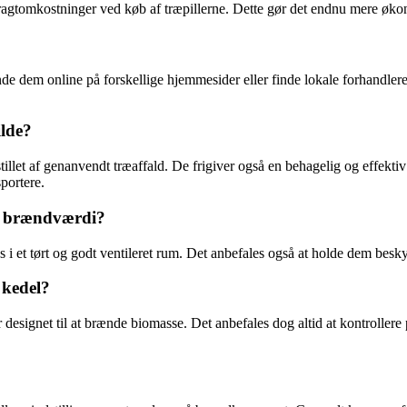
s fragtomkostninger ved køb af træpillerne. Dette gør det endnu mere øko
finde dem online på forskellige hjemmesider eller finde lokale forhandle
ilde?
illet af genanvendt træaffald. De frigiver også en behagelig og effektiv 
portere.
al brændværdi?
s i et tørt og godt ventileret rum. Det anbefales også at holde dem besky
 kedel?
er designet til at brænde biomasse. Det anbefales dog altid at kontrollere