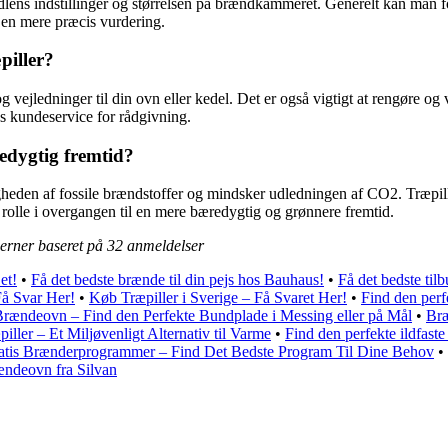
lens indstillinger og størrelsen på brændkammeret. Generelt kan man forv
å en mere præcis vurdering.
piller?
og vejledninger til din ovn eller kedel. Det er også vigtigt at rengøre 
ns kundeservice for rådgivning.
edygtig fremtid?
den af fossile brændstoffer og mindsker udledningen af CO2. Træpiller e
 rolle i overgangen til en mere bæredygtig og grønnere fremtid.
jerner baseret på
32
anmeldelser
et!
•
Få det bedste brænde til din pejs hos Bauhaus!
•
Få det bedste til
å Svar Her!
•
Køb Træpiller i Sverige – Få Svaret Her!
•
Find den perf
 Brændeovn – Find den Perfekte Bundplade i Messing eller på Mål
•
Bræ
iller – Et Miljøvenligt Alternativ til Varme
•
Find den perfekte ildfaste
atis Brænderprogrammer – Find Det Bedste Program Til Dine Behov
•
rændeovn fra Silvan