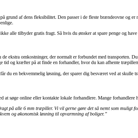
ær på grund af dens fleksibilitet. Den passer i de fleste brændeovne og e
enlige.
 ikke alle tilbyder gratis fragt. Så hvis du ønsker at spare penge og have
du de ekstra omkostninger, der normalt er forbundet med transporten. Du f
ge tid og kræfter på at finde en forhandler, hvor du kan afhente træpill
 får du en bekvemmelig løsning, der sparer dig besværet ved at skulle tra
ed at søge online eller kontakte lokale forhandlere. Mange forhandlere h
 fragt på alle 6 mm træpiller. Vi vil gerne gøre det så nemt som muligt f
ekvem og økonomisk løsning til opvarmning af boliger.”