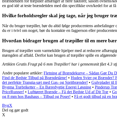
Brændetiden for træpiller afhænger af flere faktorer, såsom ovnens/ked
en god idé at teste brændetiden med din specifikke ovn/kedel for at f
Hvilke forholdsregler skal jeg tage, når jeg bruger træ
Når du bruger træpiller, bør du altid følge producentens anbefalinger 
du er i tvivl om noget, bør du kontakte en fagperson eller producente
Hvordan bidrager brugen af træpiller til en mere bær
Brugen af træpiller som varmekilde hjælper med at reducere afhængighe
mængden af affald. Derfor kan brugen af træpiller spille en afgørende
Artiklen Gratis Fragt på 6 mm Træpiller! har i gennemsnit fået
4.3
st
Andre populære artikler:
Fletning af Brændekurve – Sådan Gør Du D
Find de Bedste Tilbud på Brændetårne!
•
Huden Svier og Brænder? F
det perfekte Trangia-sæt med Gas- og Spritbrænder!
•
Gulvplader til
Bygma Træbriketter – En Bæredygtig Energi Løsning
•
Pinderup Træp
PriceRunner!
•
Lufttørret Brænde – Få det Bedste Ud af Dit Træ
•
Gr
og 8 mm hos Bauhaus – Tilbud og Poser!
•
Få et godt tilbud på en b
Byg
X
Del og gør godt
X