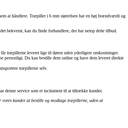
r nem at håndtere. Træpiller i 6 mm størrelsen har en høj brændværdi og
 det bekvemt, kan du finde forhandlere, der har netop dette tilbud.
år træpillerne leveret lige til døren uden yderligere omkostninger.
erne personligt. Du kan bestille dem online og have dem leveret direkte
nsportere træpillerne selv.
ar denne service som et incitament til at tiltrække kunder.
or vores kunder at bestille og modtage træpillerne, uden at