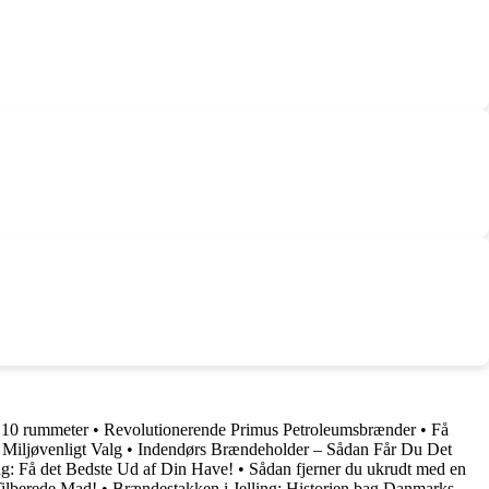
l 10 rummeter
•
Revolutionerende Primus Petroleumsbrænder
•
Få
Miljøvenligt Valg
•
Indendørs Brændeholder – Sådan Får Du Det
g: Få det Bedste Ud af Din Have!
•
Sådan fjerner du ukrudt med en
ilberede Mad!
•
Brændestakken i Jelling: Historien bag Danmarks