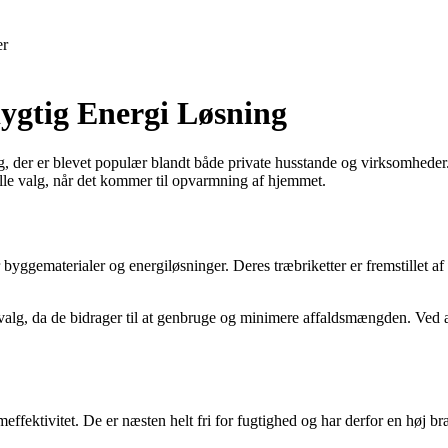
er
ygtig Energi Løsning
 der er blevet populær blandt både private husstande og virksomheder. B
eelle valg, når det kommer til opvarmning af hjemmet.
yggematerialer og energiløsninger. Deres træbriketter er fremstillet a
t valg, da de bidrager til at genbruge og minimere affaldsmængden. Ved 
effektivitet. De er næsten helt fri for fugtighed og har derfor en høj 