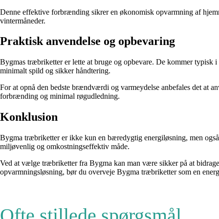
Denne effektive forbrænding sikrer en økonomisk opvarmning af hjemmet
vintermåneder.
Praktisk anvendelse og opbevaring
Bygmas træbriketter er lette at bruge og opbevare. De kommer typisk i p
minimalt spild og sikker håndtering.
For at opnå den bedste brændværdi og varmeydelse anbefales det at anven
forbrænding og minimal røgudledning.
Konklusion
Bygma træbriketter er ikke kun en bæredygtig energiløsning, men også e
miljøvenlig og omkostningseffektiv måde.
Ved at vælge træbriketter fra Bygma kan man være sikker på at bidrage
opvarmningsløsning, bør du overveje Bygma træbriketter som en energi
Ofte stillede spørgsmål