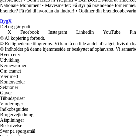
Nationale Monument
•
Mavesmerter: Få styr på brændende fornemmel
brænder? Få råd til hvordan du lindrer!
•
Optimér din brændeopbevari
Byg
X
Del og gør godt
X
Facebook
Instagram
LinkedIn
YouTube
Pin
© Al kopiering forbudt.
© Rettighederne tilhører os. Vi kan få en lille andel af salget, hvis du
© Indholdet på denne hjemmeside er beskyttet af ophavsret. Vi samarbe
Hvem er vi
Udvikling
Kerneværdier
Om teamet
Vær med
Kontorsteder
Sektioner
Gaver
Tilbudspriser
Vurderinger
Indkøbsguides
Brugervejledning
Afspilninger
Beskrivelse
Svar på spørgsmål