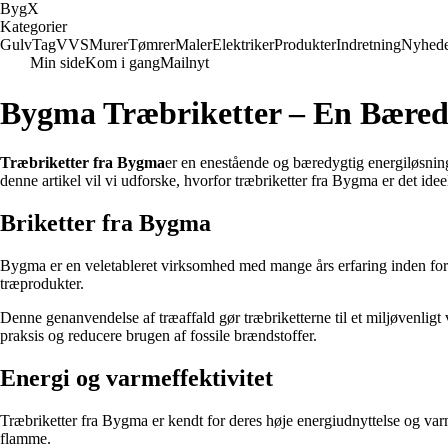
Byg
X
Kategorier
Gulv
Tag
VVS
Murer
Tømrer
Maler
Elektriker
Produkter
Indretning
Nyhed
Min side
Kom i gang
Mailnyt
Bygma Træbriketter – En Bæred
Træbriketter fra Bygma
er en enestående og bæredygtig energiløsning,
denne artikel vil vi udforske, hvorfor træbriketter fra Bygma er det id
Briketter fra Bygma
Bygma er en veletableret virksomhed med mange års erfaring inden for b
træprodukter.
Denne genanvendelse af træaffald gør træbriketterne til et miljøvenlig
praksis og reducere brugen af fossile brændstoffer.
Energi og varmeffektivitet
Træbriketter fra Bygma er kendt for deres høje energiudnyttelse og varm
flamme.