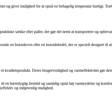
 og giver mulighed for at opnå en behagelig temperatur hurtigt. Træbr
raktiske sække eller paller, der gør det nemt at transportere og opbeva
de en brændeovn eller en brændekedel, der er specielt designet til at f
t kvalitetsprodukt. Deres brugervenlighed og varmeffektivitet gør dem 
 til en bæredygtig fremtid og samtidig opnå høj varmeydelse og komfor
effektiv og miljøvenlig mulighed.