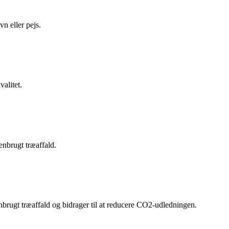
n eller pejs.
valitet.
genbrugt træaffald.
genbrugt træaffald og bidrager til at reducere CO2-udledningen.