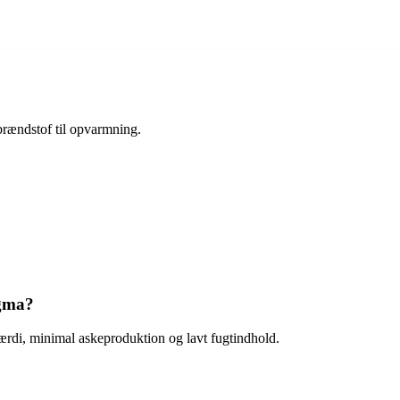
brændstof til opvarmning.
ygma?
ærdi, minimal askeproduktion og lavt fugtindhold.