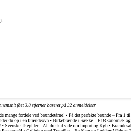
t.
nnemsnit fået
3.8
stjerner baseret på
32
anmeldelser
e mange fordele ved brændetårne!
•
Få det perfekte brænde – Fra 1 ti
nder du op i en brændeovn
•
Birkebrænde i Sække – Et Økonomisk og 
!
•
Svenske Træpiller – Alt du skal vide om Import og Køb
•
Brændesal
 Pizzaer på!
•
Grillning med Træpiller – En Nem og Lækker Måde at T