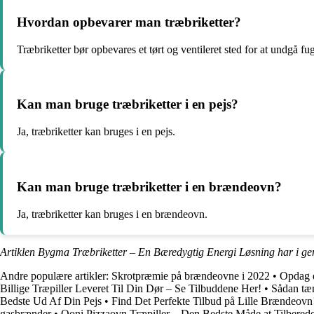
Hvordan opbevarer man træbriketter?
Træbriketter bør opbevares et tørt og ventileret sted for at undgå fug
Kan man bruge træbriketter i en pejs?
Ja, træbriketter kan bruges i en pejs.
Kan man bruge træbriketter i en brændeovn?
Ja, træbriketter kan bruges i en brændeovn.
Artiklen Bygma Træbriketter – En Bæredygtig Energi Løsning har i ge
Andre populære artikler:
Skrotpræmie på brændeovne i 2022
•
Opdag d
Billige Træpiller Leveret Til Din Dør – Se Tilbuddene Her!
•
Sådan tæ
Bedste Ud Af Din Pejs
•
Find Det Perfekte Tilbud på Lille Brændeovn
gasbrænder
•
Ooni Pizzaovn Træpiller – Den Bedste Måde at Tilberede