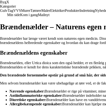
Byg
X
Kategorier
Gulv
Tag
VVS
Murer
Tømrer
Maler
Elektriker
Produkter
Indretning
Nyhed
Min side
Kom i gang
Mailnyt
Brændenælder – Naturens egen 
Brændenælder har længe været kendt som naturens egen medicin. Disse 
brændenældens helbredende egenskaber og hvordan du kan drage forde
Brændenældens egenskaber
Brændenælden, eller Urtica dioica som den også hedder, er en flerårig
Brændenælden er kendt for dens karakteristiske brændende prikken, nå
Den brændende fornemmelse opstår på grund af små hår, der sidde
Men selvom brændenælder kan være ubehagelige at røre ved, er de fak
Nærende egenskaber:
Brændenælder er rige på vitaminer, miner
Antiinflammatoriske egenskaber:
Brændenælder indeholder natu
Diuretiske egenskaber:
Brændenælder kan have en vanddrivende 
Allergibekæmpende egenskaber:
Brændenælder kan hjælpe med