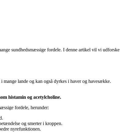
ange sundhedsmæssige fordele. I denne artikel vil vi udforske
dt i mange lande og kan også dyrkes i haver og havesække.
om histamin og acetylcholine.
æssige fordele, herunder:
d.
betændelse og smerter i kroppen.
bedre nyrefunktionen.
.