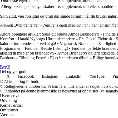
Diuretiske egenskaber
Te, supplement, brændenældeolie
Allergibekæmpende egenskaber
Te, supplement, saft eller smoothie
Som altid, vær forsigtig og brug din sunde fornuft, når du bruger natu
Artiklen Brændenælder – Naturens egen medicin har i gennemsnit fåe
Andre populære artikler:
Sælg dit brugte Atmos Brændefyr!
•
Find de 
Komfort
•
Harald Nyborgs Ukrudtsbrændere – Fra Gas til Elektrisk
•
S
kalorier forbrændes der ved at gå!
•
Vegetarisk Brændende Kærlighed 
Programmer – Find den Bedste Løsning!
•
Find den perfekte brændeov
afstand til møbler og brændeovn
•
Atmos Brændefyr og Brændekedel ti
Bauhaus – Tilbud og Poser!
•
Få et brændeovn tilbud – Billige brænd
Byg
X
Del og gør godt
X
Facebook
Instagram
LinkedIn
YouTube
Pin
© Al kopiering forbudt.
© Rettighederne tilhører os. Vi kan få en lille andel af salget, hvis du
© Indholdet på denne hjemmeside er beskyttet af ophavsret. Vi samarbe
Hvem er vi
Udvikling
Kerneværdier
Om teamet
Vær med