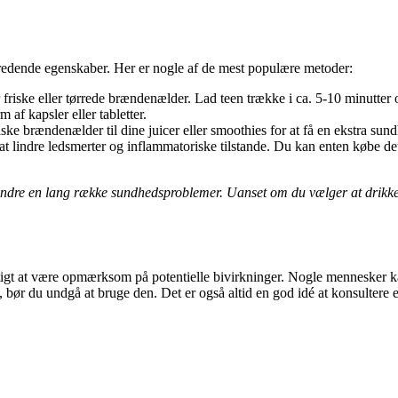
edende egenskaber. Her er nogle af de mest populære metoder:
ske eller tørrede brændenælder. Lad teen trække i ca. 5-10 minutter o
af kapsler eller tabletter.
ske brændenælder til dine juicer eller smoothies for at få en ekstra sun
t lindre ledsmerter og inflammatoriske tilstande. Du kan enten købe det
lindre en lang række sundhedsproblemer. Uanset om du vælger at drik
gt at være opmærksom på potentielle bivirkninger. Nogle mennesker ka
nte, bør du undgå at bruge den. Det er også altid en god idé at konsult