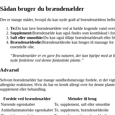
Sådan bruger du brændenælder
Der er mange måder, hvorpå du kan nyde godt af brændenældens helbr
Te:
Du kan lave brændenældete ved at hælde kogende vand over fri
Supplement:
Brændenælde kan også findes som kosttilskud i form 
Saft eller smoothie:
Du kan også tilføje brændenældesaft eller fri
Brændenældeolie:
Brændenældeolie kan bruges til massage for a
essentielle olie.
“Brændenælder er en gave fra naturen, der kan hjælpe med at 
nyde fordelene ved denne fantastiske plante.”
Advarsel
Selvom brændenælder har mange sundhedsmæssige fordele, er det vigti
allergiske reaktioner. Hvis du har en kendt allergi over for denne pla
supplement eller behandling.
Fordele ved brændenælder
Metoder til brug
Nærende egenskaber
Te, supplement, saft eller smoothie
Antiinflammatoriske egenskaber
Te, supplement, brændenældeolie