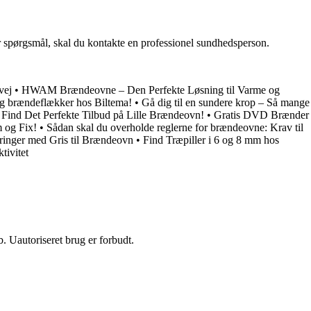
ar spørgsmål, skal du kontakte en professionel sundhedsperson.
vej
•
HWAM Brændeovne – Den Perfekte Løsning til Varme og
g brændeflækker hos Biltema!
•
Gå dig til en sundere krop – Så mange
•
Find Det Perfekte Tilbud på Lille Brændeovn!
•
Gratis DVD Brænder
m og Fix!
•
Sådan skal du overholde reglerne for brændeovne: Krav til
ringer med Gris til Brændeovn
•
Find Træpiller i 6 og 8 mm hos
tivitet
 Uautoriseret brug er forbudt.