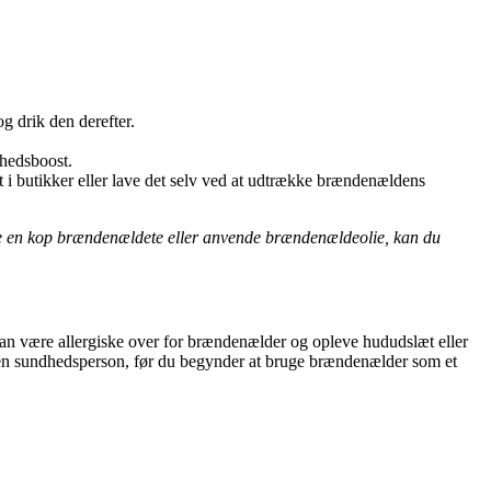
g drik den derefter.
dhedsboost.
 i butikker eller lave det selv ved at udtrække brændenældens
ke en kop brændenældete eller anvende brændenældeolie, kan du
n være allergiske over for brændenælder og opleve hududslæt eller
ere en sundhedsperson, før du begynder at bruge brændenælder som et