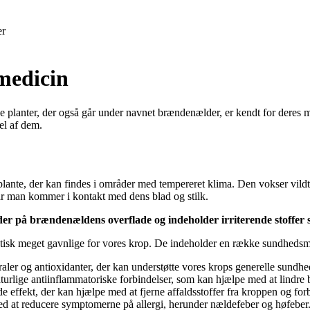
er
medicin
planter, der også går under navnet brændenælder, er kendt for deres m
l af dem.
 plante, der kan findes i områder med tempereret klima. Den vokser vil
r man kommer i kontakt med dens blad og stilk.
r på brændenældens overflade og indeholder irriterende stoffer s
tisk meget gavnlige for vores krop. De indeholder en række sundhedsm
aler og antioxidanter, der kan understøtte vores krops generelle sundhe
rlige antiinflammatoriske forbindelser, som kan hjælpe med at lindre 
effekt, der kan hjælpe med at fjerne affaldsstoffer fra kroppen og for
 at reducere symptomerne på allergi, herunder nældefeber og høfeber