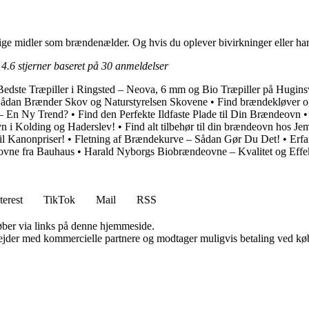
rlige midler som brændenælder. Og hvis du oplever bivirkninger eller h
t
4.6
stjerner baseret på
30
anmeldelser
Bedste Træpiller i Ringsted – Neova, 6 mm og Bio Træpiller på Hugins
ådan Brænder Skov og Naturstyrelsen Skovene
•
Find brændekløver o
– En Ny Trend?
•
Find den Perfekte Ildfaste Plade til Din Brændeovn
n i Kolding og Haderslev!
•
Find alt tilbehør til din brændeovn hos Je
l Kanonpriser!
•
Fletning af Brændekurve – Sådan Gør Du Det!
•
Erfa
eovne fra Bauhaus
•
Harald Nyborgs Biobrændeovne – Kvalitet og Effek
terest
TikTok
Mail
RSS
 køber via links på denne hjemmeside.
jder med kommercielle partnere og modtager muligvis betaling ved køb.