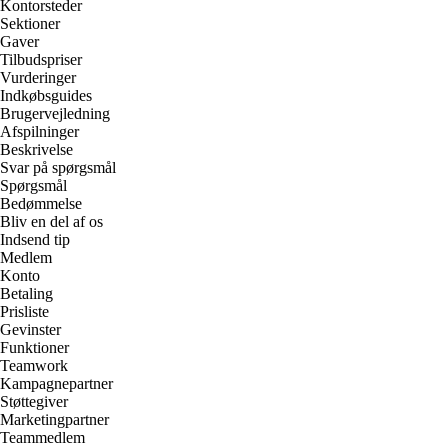
Kontorsteder
Sektioner
Gaver
Tilbudspriser
Vurderinger
Indkøbsguides
Brugervejledning
Afspilninger
Beskrivelse
Svar på spørgsmål
Spørgsmål
Bedømmelse
Bliv en del af os
Indsend tip
Medlem
Konto
Betaling
Prisliste
Gevinster
Funktioner
Teamwork
Kampagnepartner
Støttegiver
Marketingpartner
Teammedlem