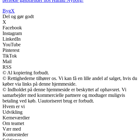
perfekte gasbrænder hos Harald Nyborg!
Byg
X
Del og gør godt
X
Facebook
Instagram
LinkedIn
YouTube
Pinterest
TikTok
Mail
RSS
© Al kopiering forbudt.
© Rettighederne tilhører os. Vi kan få en lille andel af salget, hvis du
køber via links på denne hjemmeside.
© Indholdet på denne hjemmeside er beskyttet af ophavsret. Vi
samarbejder med kommercielle partnere og modtager muligvis
betaling ved køb. Uautoriseret brug er forbudt.
Hvem er vi
Udvikling
Kerneværdier
Om teamet
Vær med
Kontorsteder