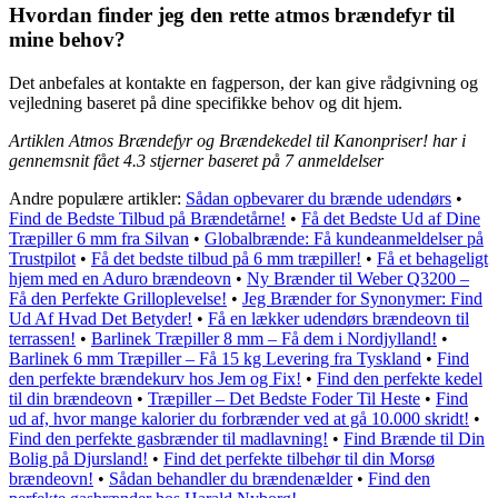
Hvordan finder jeg den rette atmos brændefyr til
mine behov?
Det anbefales at kontakte en fagperson, der kan give rådgivning og
vejledning baseret på dine specifikke behov og dit hjem.
Artiklen Atmos Brændefyr og Brændekedel til Kanonpriser! har i
gennemsnit fået
4.3
stjerner baseret på
7
anmeldelser
Andre populære artikler:
Sådan opbevarer du brænde udendørs
•
Find de Bedste Tilbud på Brændetårne!
•
Få det Bedste Ud af Dine
Træpiller 6 mm fra Silvan
•
Globalbrænde: Få kundeanmeldelser på
Trustpilot
•
Få det bedste tilbud på 6 mm træpiller!
•
Få et behageligt
hjem med en Aduro brændeovn
•
Ny Brænder til Weber Q3200 –
Få den Perfekte Grilloplevelse!
•
Jeg Brænder for Synonymer: Find
Ud Af Hvad Det Betyder!
•
Få en lækker udendørs brændeovn til
terrassen!
•
Barlinek Træpiller 8 mm – Få dem i Nordjylland!
•
Barlinek 6 mm Træpiller – Få 15 kg Levering fra Tyskland
•
Find
den perfekte brændekurv hos Jem og Fix!
•
Find den perfekte kedel
til din brændeovn
•
Træpiller – Det Bedste Foder Til Heste
•
Find
ud af, hvor mange kalorier du forbrænder ved at gå 10.000 skridt!
•
Find den perfekte gasbrænder til madlavning!
•
Find Brænde til Din
Bolig på Djursland!
•
Find det perfekte tilbehør til din Morsø
brændeovn!
•
Sådan behandler du brændenælder
•
Find den