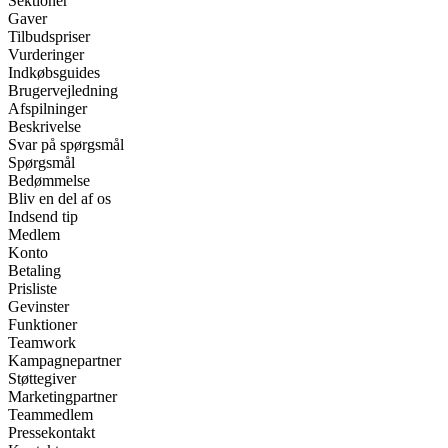
Sektioner
Gaver
Tilbudspriser
Vurderinger
Indkøbsguides
Brugervejledning
Afspilninger
Beskrivelse
Svar på spørgsmål
Spørgsmål
Bedømmelse
Bliv en del af os
Indsend tip
Medlem
Konto
Betaling
Prisliste
Gevinster
Funktioner
Teamwork
Kampagnepartner
Støttegiver
Marketingpartner
Teammedlem
Pressekontakt