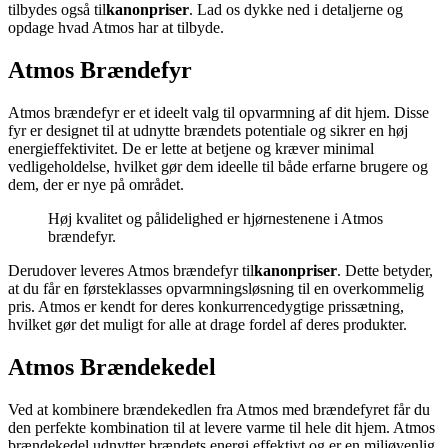
tilbydes også til
kanonpriser
. Lad os dykke ned i detaljerne og
opdage hvad Atmos har at tilbyde.
Atmos Brændefyr
Atmos brændefyr er et ideelt valg til opvarmning af dit hjem. Disse
fyr er designet til at udnytte brændets potentiale og sikrer en høj
energieffektivitet. De er lette at betjene og kræver minimal
vedligeholdelse, hvilket gør dem ideelle til både erfarne brugere og
dem, der er nye på området.
Høj kvalitet og pålidelighed er hjørnestenene i Atmos
brændefyr.
Derudover leveres Atmos brændefyr til
kanonpriser
. Dette betyder,
at du får en førsteklasses opvarmningsløsning til en overkommelig
pris. Atmos er kendt for deres konkurrencedygtige prissætning,
hvilket gør det muligt for alle at drage fordel af deres produkter.
Atmos Brændekedel
Ved at kombinere brændekedlen fra Atmos med brændefyret får du
den perfekte kombination til at levere varme til hele dit hjem. Atmos
brændekedel udnytter brændets energi effektivt og er en miljøvenlig