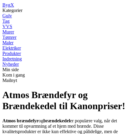
Byg
X
Kategorier
Gulv
Tag
VVS
Murer
Tømrer
Maler
Elektriker
Produkter
Indretning
Nyheder
Min side
Kom i gang
Mailnyt
Atmos Brændefyr og
Brændekedel til Kanonpriser!
Atmos brændefyr
og
brændekedel
er populære valg, når det
kommer til opvarmning af et hjem med brænde. Disse
kvalitetsprodukter er ikke kun effektive og pålidelige, men de