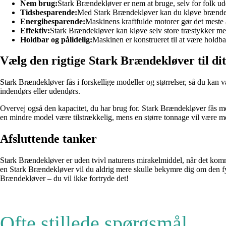
Nem brug:
Stark Brændekløver er nem at bruge, selv for folk ud
Tidsbesparende:
Med Stark Brændekløver kan du kløve brænde m
Energibesparende:
Maskinens kraftfulde motorer gør det meste a
Effektiv:
Stark Brændekløver kan kløve selv store træstykker me
Holdbar og pålidelig:
Maskinen er konstrueret til at være holdb
Vælg den rigtige Stark Brændekløver til di
Stark Brændekløver fås i forskellige modeller og størrelser, så du ka
indendørs eller udendørs.
Overvej også den kapacitet, du har brug for. Stark Brændekløver fås 
en mindre model være tilstrækkelig, mens en større tonnage vil være mer
Afsluttende tanker
Stark Brændekløver er uden tvivl naturens mirakelmiddel, når det komm
en Stark Brændekløver vil du aldrig mere skulle bekymre dig om den fy
Brændekløver – du vil ikke fortryde det!
Ofte stillede spørgsmål