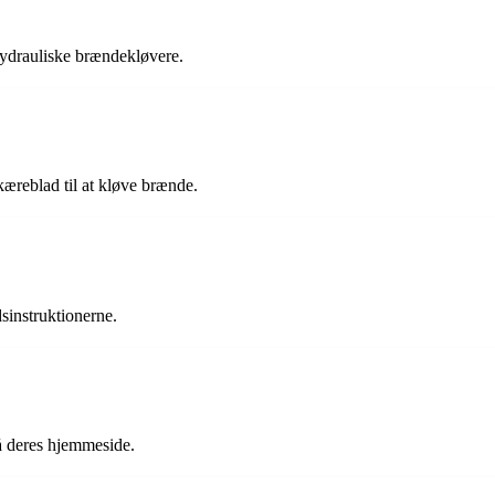
hydrauliske brændekløvere.
skæreblad til at kløve brænde.
sinstruktionerne.
å deres hjemmeside.