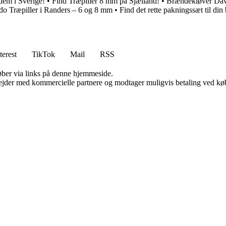
dem i Sverige!
•
Find Træpiller 8 mm på Sjælland!
•
Brændekløver Dav
do Træpiller i Randers – 6 og 8 mm
•
Find det rette pakningssæt til di
terest
TikTok
Mail
RSS
 køber via links på denne hjemmeside.
jder med kommercielle partnere og modtager muligvis betaling ved køb.