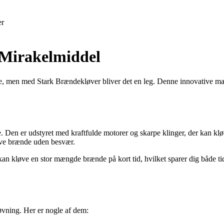
er
 Mirakelmiddel
 men med Stark Brændekløver bliver det en leg. Denne innovative mas
de. Den er udstyret med kraftfulde motorer og skarpe klinger, der kan k
øve brænde uden besvær.
n kløve en stor mængde brænde på kort tid, hvilket sparer dig både tid
vning. Her er nogle af dem: