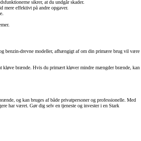
dsfunktionerne sikrer, at du undgår skader.
 mere effektivt på andre opgaver.
e.
emer.
e og benzin-drevne modeller, afhængigt af om din primære brug vil være
l at kløve brænde. Hvis du primært kløver mindre mængder brænde, kan
 brænde, og kan bruges af både privatpersoner og professionelle. Med
e har været. Gør dig selv en tjeneste og invester i en Stark