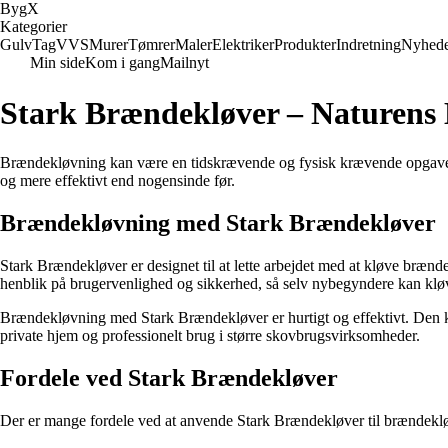
Byg
X
Kategorier
Gulv
Tag
VVS
Murer
Tømrer
Maler
Elektriker
Produkter
Indretning
Nyhed
Min side
Kom i gang
Mailnyt
Stark Brændekløver – Naturens
Brændekløvning kan være en tidskrævende og fysisk krævende opgave,
og mere effektivt end nogensinde før.
Brændekløvning med Stark Brændekløver
Stark Brændekløver er designet til at lette arbejdet med at kløve bræn
henblik på brugervenlighed og sikkerhed, så selv nybegyndere kan kl
Brændekløvning med Stark Brændekløver er hurtigt og effektivt. Den ka
private hjem og professionelt brug i større skovbrugsvirksomheder.
Fordele ved Stark Brændekløver
Der er mange fordele ved at anvende Stark Brændekløver til brændeklø