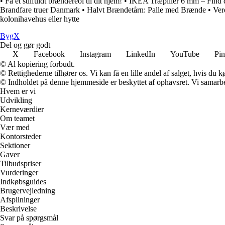
•
Få et stilfuldt brændereol til dit hjem!
•
IKEA Træpiller 6 mm – Find 
Brandfare truer Danmark
•
Halvt Brændetårn: Palle med Brænde
•
Ver
kolonihavehus eller hytte
Byg
X
Del og gør godt
X
Facebook
Instagram
LinkedIn
YouTube
Pin
© Al kopiering forbudt.
© Rettighederne tilhører os. Vi kan få en lille andel af salget, hvis du
© Indholdet på denne hjemmeside er beskyttet af ophavsret. Vi samarbe
Hvem er vi
Udvikling
Kerneværdier
Om teamet
Vær med
Kontorsteder
Sektioner
Gaver
Tilbudspriser
Vurderinger
Indkøbsguides
Brugervejledning
Afspilninger
Beskrivelse
Svar på spørgsmål