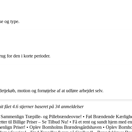
se og type.
ug for den i korte perioder.
tjekøb, motion og fornøjelse af at udføre arbejdet selv.
it fået
4.6
stjerner baseret på
34
anmeldelser
 Sammenlign Træpille- og Pillebrændeovne!
•
Føl Brændende Kærlighe
ter til Billige Priser – Se Tilbud Nu!
•
Få et rent og sundt hjem med e
nlign Priser!
•
Oplev Bornholms Brændesgårdshaven
•
Oplev Bornh