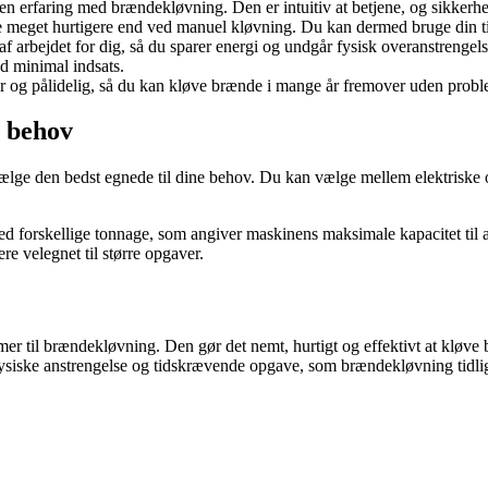
en erfaring med brændekløvning. Den er intuitiv at betjene, og sikkerhe
eget hurtigere end ved manuel kløvning. Du kan dermed bruge din tid
f arbejdet for dig, så du sparer energi og undgår fysisk overanstrengels
d minimal indsats.
ar og pålidelig, så du kan kløve brænde i mange år fremover uden probl
t behov
n vælge den bedst egnede til dine behov. Du kan vælge mellem elektrisk
med forskellige tonnage, som angiver maskinens maksimale kapacitet ti
e velegnet til større opgaver.
er til brændekløvning. Den gør det nemt, hurtigt og effektivt at kløve
siske anstrengelse og tidskrævende opgave, som brændekløvning tidliger