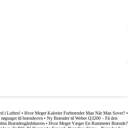
d i Luften!
•
Hvor Meget Kalorier Forbrænder Man Når Man Sover?
•
n røgsuger til brændeovn
•
Ny Brænder til Weber Q3200 – Få den
olms Brændesgårdshaven
•
Hvor Meget Væger En Rummeter Brænde?