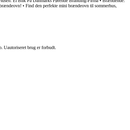
idsen: Et Blik På Danmarks Førende Branding-Firma
•
Brændende:
n brændeovn!
•
Find den perfekte mini brændeovn til sommerhus,
 Uautoriseret brug er forbudt.