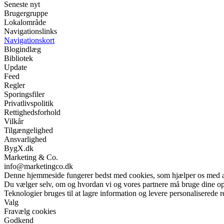
Seneste nyt
Brugergruppe
Lokalområde
Navigationslinks
Navigationskort
Blogindlæg
Bibliotek
Update
Feed
Regler
Sporingsfiler
Privatlivspolitik
Rettighedsforhold
Vilkår
Tilgængelighed
Ansvarlighed
BygX.dk
Marketing & Co.
info@marketingco.dk
Denne hjemmeside fungerer bedst med cookies, som hjælper os med at 
Du vælger selv, om og hvordan vi og vores partnere må bruge dine o
Teknologier bruges til at lagre information og levere personaliserede r
Valg
Fravælg cookies
Godkend