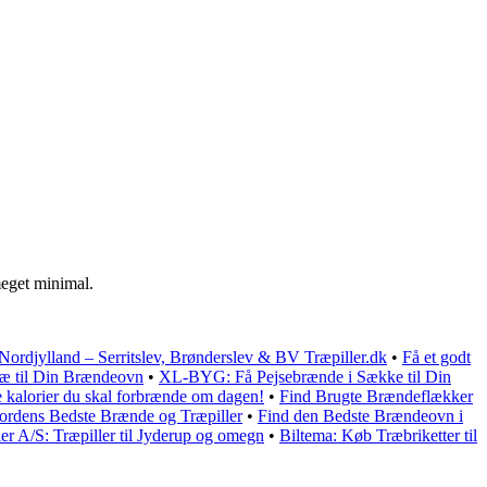
meget minimal.
i Nordjylland – Serritslev, Brønderslev & BV Træpiller.dk
•
Få et godt
ræ til Din Brændeovn
•
XL-BYG: Få Pejsebrænde i Sække til Din
 kalorier du skal forbrænde om dagen!
•
Find Brugte Brændeflækker
ordens Bedste Brænde og Træpiller
•
Find den Bedste Brændeovn i
er A/S: Træpiller til Jyderup og omegn
•
Biltema: Køb Træbriketter til