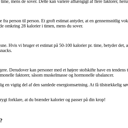
time, mens de sover. Dette kan variere afhængigt af flere faktorer, heru
re fra person til person. Et groft estimat antyder, at en gennemsnitlig vo
nde omkring 28 kalorier i timen, mens du sover.
ne. Hvis vi bruger et estimat på 50-100 kalorier pr. time, betyder det,
 snacks.
ere. Derudover kan personer med et højere stofskifte have en tendens til
ormonelle faktorer, såsom muskelmasse og hormonelle ubalancer.
g en vigtig del af den samlede energiomsætning. At få tilstrækkelig s
ygt forklare, at du brænder kalorier og passer på din krop!
?