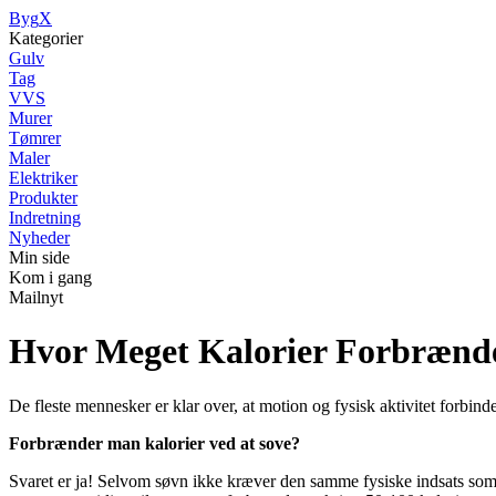
Byg
X
Kategorier
Gulv
Tag
VVS
Murer
Tømrer
Maler
Elektriker
Produkter
Indretning
Nyheder
Min side
Kom i gang
Mailnyt
Hvor Meget Kalorier Forbrænd
De fleste mennesker er klar over, at motion og fysisk aktivitet forbin
Forbrænder man kalorier ved at sove?
Svaret er ja! Selvom søvn ikke kræver den samme fysiske indsats som m