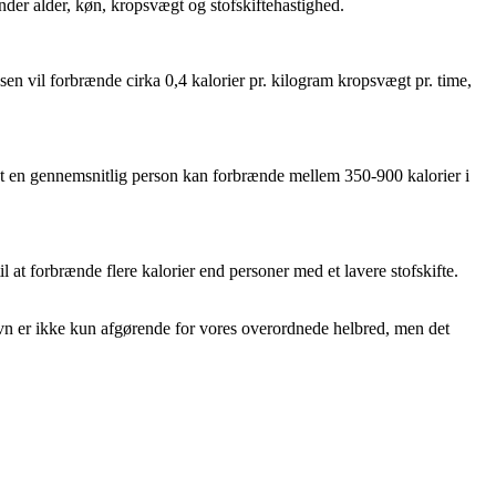
nder alder, køn, kropsvægt og stofskiftehastighed.
ksen vil forbrænde cirka 0,4 kalorier pr. kilogram kropsvægt pr. time,
 at en gennemsnitlig person kan forbrænde mellem 350-900 kalorier i
 at forbrænde flere kalorier end personer med et lavere stofskifte.
øvn er ikke kun afgørende for vores overordnede helbred, men det