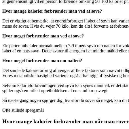
at gennemsnitligt vil en person forbrænde omkring 50-100 kalorier pr. 
Hvor mange kalorier forbrænder man ved at sove?
Det er vigtigt at bemærke, at energiforbruget i løbet af søvn kan varie
mens de sover. Hvis du vejer 70 kilo, kan du altså forvente at forbræ
Hvor meget forbrænder man ved at sove?
Eksperter anbefaler normalt mellem 7-9 timers søvn om natten for voks
løbet af en nats søvn. Dette svarer til energien i et mindre måltid eller
Hvor meget forbrænder man om natten?
Det samlede kalorieforbrug afhænger af flere faktorer som nævnt tidlig
Vores metaboliske hastighed varierer også afhængigt af fysiske og h
Selvom kalorieforbrændingen ved søvn kan synes minimal, er det stadi
spiller også en rolle i opretholdelsen af en sund kropsvægt.
Så næste gang nogen spørger dig, hvorfor du sover så meget, kan du tr
Ofte stillede spørgsmål
Hvor mange kalorier forbrænder man når man sover