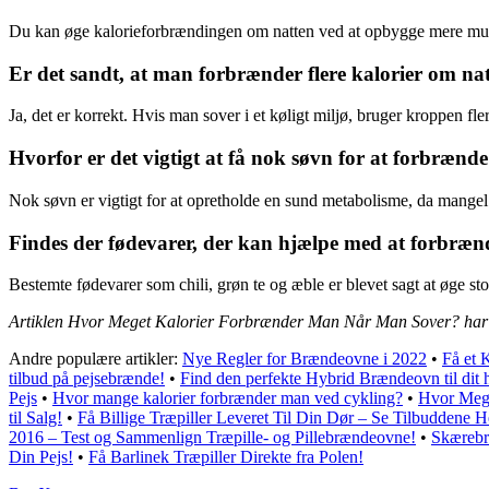
Du kan øge kalorieforbrændingen om natten ved at opbygge mere musk
Er det sandt, at man forbrænder flere kalorier om nat
Ja, det er korrekt. Hvis man sover i et køligt miljø, bruger kroppen fler
Hvorfor er det vigtigt at få nok søvn for at forbrænde
Nok søvn er vigtigt for at opretholde en sund metabolisme, da mangel 
Findes der fødevarer, der kan hjælpe med at forbrænd
Bestemte fødevarer som chili, grøn te og æble er blevet sagt at øge st
Artiklen Hvor Meget Kalorier Forbrænder Man Når Man Sover? har 
Andre populære artikler:
Nye Regler for Brændeovne i 2022
•
Få et 
tilbud på pejsebrænde!
•
Find den perfekte Hybrid Brændeovn til dit 
Pejs
•
Hvor mange kalorier forbrænder man ved cykling?
•
Hvor Mege
til Salg!
•
Få Billige Træpiller Leveret Til Din Dør – Se Tilbuddene H
2016 – Test og Sammenlign Træpille- og Pillebrændeovne!
•
Skærebræ
Din Pejs!
•
Få Barlinek Træpiller Direkte fra Polen!