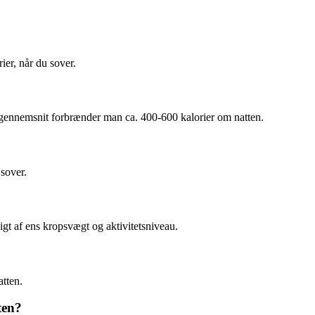
ier, når du sover.
gennemsnit forbrænder man ca. 400-600 kalorier om natten.
 sover.
gt af ens kropsvægt og aktivitetsniveau.
tten.
ten?