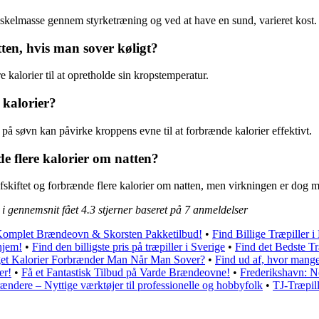
elmasse gennem styrketræning og ved at have en sund, varieret kost.
ten, hvis man sover køligt?
e kalorier til at opretholde sin kropstemperatur.
 kalorier?
på søvn kan påvirke kroppens evne til at forbrænde kalorier effektivt.
e flere kalorier om natten?
ofskiftet og forbrænde flere kalorier om natten, men virkningen er dog 
i gennemsnit fået
4.3
stjerner baseret på
7
anmeldelser
Komplet Brændeovn & Skorsten Pakketilbud!
•
Find Billige Træpiller 
hjem!
•
Find den billigste pris på træpiller i Sverige
•
Find det Bedste T
t Kalorier Forbrænder Man Når Man Sover?
•
Find ud af, hvor mange
er!
•
Få et Fantastisk Tilbud på Varde Brændeovne!
•
Frederikshavn: N
ndere – Nyttige værktøjer til professionelle og hobbyfolk
•
TJ-Træpill