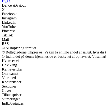
Byg
X
Del og gør godt
X
Facebook
Instagram
LinkedIn
YouTube
Pinterest
TikTok
Mail
RSS
© Al kopiering forbudt.
© Rettighederne tilhører os. Vi kan få en lille andel af salget, hvis d
© Indholdet på denne hjemmeside er beskyttet af ophavsret. Vi samar
Hvem er vi
Udvikling
Kerneværdier
Om teamet
Vær med
Kontorsteder
Sektioner
Gaver
Tilbudspriser
Vurderinger
Indkøbsguides