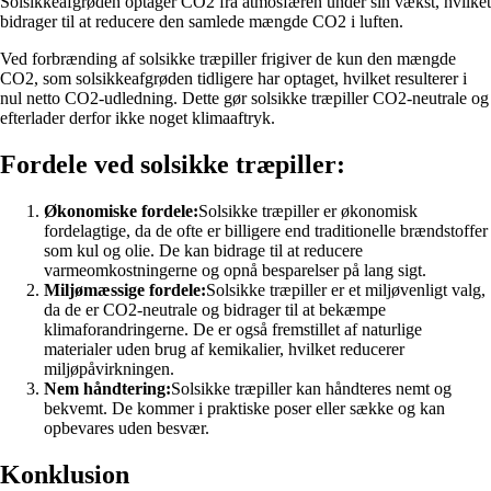
Solsikkeafgrøden optager CO2 fra atmosfæren under sin vækst, hvilket
bidrager til at reducere den samlede mængde CO2 i luften.
Ved forbrænding af solsikke træpiller frigiver de kun den mængde
CO2, som solsikkeafgrøden tidligere har optaget, hvilket resulterer i
nul netto CO2-udledning. Dette gør solsikke træpiller CO2-neutrale og
efterlader derfor ikke noget klimaaftryk.
Fordele ved solsikke træpiller:
Økonomiske fordele:
Solsikke træpiller er økonomisk
fordelagtige, da de ofte er billigere end traditionelle brændstoffer
som kul og olie. De kan bidrage til at reducere
varmeomkostningerne og opnå besparelser på lang sigt.
Miljømæssige fordele:
Solsikke træpiller er et miljøvenligt valg,
da de er CO2-neutrale og bidrager til at bekæmpe
klimaforandringerne. De er også fremstillet af naturlige
materialer uden brug af kemikalier, hvilket reducerer
miljøpåvirkningen.
Nem håndtering:
Solsikke træpiller kan håndteres nemt og
bekvemt. De kommer i praktiske poser eller sække og kan
opbevares uden besvær.
Konklusion