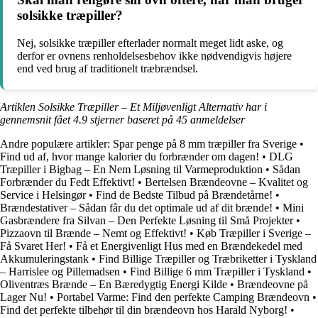
solsikke træpiller?
Nej, solsikke træpiller efterlader normalt meget lidt aske, og
derfor er ovnens renholdelsesbehov ikke nødvendigvis højere
end ved brug af traditionelt træbrændsel.
Artiklen Solsikke Træpiller – Et Miljøvenligt Alternativ har i
gennemsnit fået
4.9
stjerner baseret på
45
anmeldelser
Andre populære artikler:
Spar penge på 8 mm træpiller fra Sverige
•
Find ud af, hvor mange kalorier du forbrænder om dagen!
•
DLG
Træpiller i Bigbag – En Nem Løsning til Varmeproduktion
•
Sådan
Forbrænder du Fedt Effektivt!
•
Bertelsen Brændeovne – Kvalitet og
Service i Helsingør
•
Find de Bedste Tilbud på Brændetårne!
•
Brændestativer – Sådan får du det optimale ud af dit brænde!
•
Mini
Gasbrændere fra Silvan – Den Perfekte Løsning til Små Projekter
•
Pizzaovn til Brænde – Nemt og Effektivt!
•
Køb Træpiller i Sverige –
Få Svaret Her!
•
Få et Energivenligt Hus med en Brændekedel med
Akkumuleringstank
•
Find Billige Træpiller og Træbriketter i Tyskland
– Harrislee og Pillemadsen
•
Find Billige 6 mm Træpiller i Tyskland
•
Oliventræs Brænde – En Bæredygtig Energi Kilde
•
Brændeovne på
Lager Nu!
•
Portabel Varme: Find den perfekte Camping Brændeovn
•
Find det perfekte tilbehør til din brændeovn hos Harald Nyborg!
•