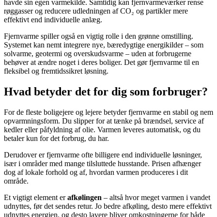
havde sin egen varmekilde. Samtidig kan fjernvarmeværker rense
røggasser og reducere udledningen af CO₂ og partikler mere
effektivt end individuelle anlæg.
Fjernvarme spiller også en vigtig rolle i den grønne omstilling.
Systemet kan nemt integrere nye, bæredygtige energikilder – som
solvarme, geotermi og overskudsvarme – uden at forbrugerne
behøver at ændre noget i deres boliger. Det gør fjernvarme til en
fleksibel og fremtidssikret løsning.
Hvad betyder det for dig som forbruger?
For de fleste boligejere og lejere betyder fjernvarme en stabil og nem
opvarmningsform. Du slipper for at tænke på brændsel, service af
kedler eller påfyldning af olie. Varmen leveres automatisk, og du
betaler kun for det forbrug, du har.
Derudover er fjernvarme ofte billigere end individuelle løsninger,
især i områder med mange tilsluttede husstande. Prisen afhænger
dog af lokale forhold og af, hvordan varmen produceres i dit
område.
Et vigtigt element er
afkølingen
– altså hvor meget varmen i vandet
udnyttes, før det sendes retur. Jo bedre afkøling, desto mere effektivt
udnyttes energien, og desto lavere bliver omkostningerne for både