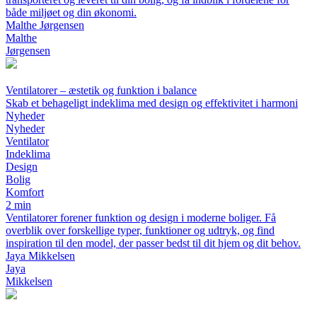
både miljøet og din økonomi.
Malthe Jørgensen
Malthe
Jørgensen
Ventilatorer – æstetik og funktion i balance
Skab et behageligt indeklima med design og effektivitet i harmoni
Nyheder
Nyheder
Ventilator
Indeklima
Design
Bolig
Komfort
2 min
Ventilatorer forener funktion og design i moderne boliger. Få
overblik over forskellige typer, funktioner og udtryk, og find
inspiration til den model, der passer bedst til dit hjem og dit behov.
Jaya Mikkelsen
Jaya
Mikkelsen