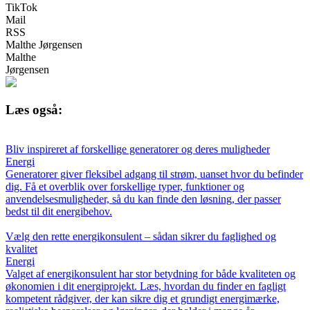
TikTok
Mail
RSS
Malthe Jørgensen
Malthe
Jørgensen
Læs også:
Bliv inspireret af forskellige generatorer og deres muligheder
Energi
Generatorer giver fleksibel adgang til strøm, uanset hvor du befinder
dig. Få et overblik over forskellige typer, funktioner og
anvendelsesmuligheder, så du kan finde den løsning, der passer
bedst til dit energibehov.
Vælg den rette energikonsulent – sådan sikrer du faglighed og
kvalitet
Energi
Valget af energikonsulent har stor betydning for både kvaliteten og
økonomien i dit energiprojekt. Læs, hvordan du finder en fagligt
kompetent rådgiver, der kan sikre dig et grundigt energimærke,