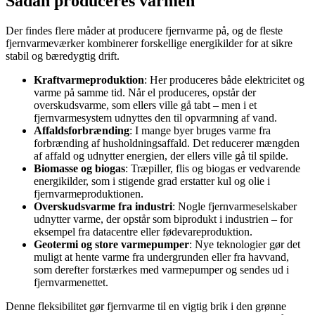
Sådan produceres varmen
Der findes flere måder at producere fjernvarme på, og de fleste
fjernvarmeværker kombinerer forskellige energikilder for at sikre
stabil og bæredygtig drift.
Kraftvarmeproduktion
: Her produceres både elektricitet og
varme på samme tid. Når el produceres, opstår der
overskudsvarme, som ellers ville gå tabt – men i et
fjernvarmesystem udnyttes den til opvarmning af vand.
Affaldsforbrænding
: I mange byer bruges varme fra
forbrænding af husholdningsaffald. Det reducerer mængden
af affald og udnytter energien, der ellers ville gå til spilde.
Biomasse og biogas
: Træpiller, flis og biogas er vedvarende
energikilder, som i stigende grad erstatter kul og olie i
fjernvarmeproduktionen.
Overskudsvarme fra industri
: Nogle fjernvarmeselskaber
udnytter varme, der opstår som biprodukt i industrien – for
eksempel fra datacentre eller fødevareproduktion.
Geotermi og store varmepumper
: Nye teknologier gør det
muligt at hente varme fra undergrunden eller fra havvand,
som derefter forstærkes med varmepumper og sendes ud i
fjernvarmenettet.
Denne fleksibilitet gør fjernvarme til en vigtig brik i den grønne