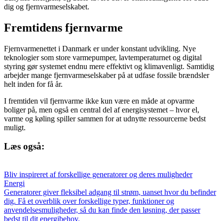
dig og fjernvarmeselskabet.
Fremtidens fjernvarme
Fjernvarmenettet i Danmark er under konstant udvikling. Nye
teknologier som store varmepumper, lavtemperaturnet og digital
styring gør systemet endnu mere effektivt og klimavenligt. Samtidig
arbejder mange fjernvarmeselskaber på at udfase fossile brændsler
helt inden for få år.
I fremtiden vil fjernvarme ikke kun være en måde at opvarme
boliger på, men også en central del af energisystemet – hvor el,
varme og køling spiller sammen for at udnytte ressourcerne bedst
muligt.
Læs også:
Bliv inspireret af forskellige generatorer og deres muligheder
Energi
Generatorer giver fleksibel adgang til strøm, uanset hvor du befinder
dig. Få et overblik over forskellige typer, funktioner og
anvendelsesmuligheder, så du kan finde den løsning, der passer
bedst til dit energibehov.