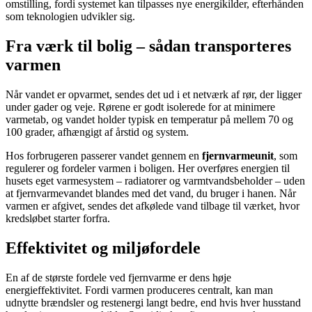
omstilling, fordi systemet kan tilpasses nye energikilder, efterhånden
som teknologien udvikler sig.
Fra værk til bolig – sådan transporteres
varmen
Når vandet er opvarmet, sendes det ud i et netværk af rør, der ligger
under gader og veje. Rørene er godt isolerede for at minimere
varmetab, og vandet holder typisk en temperatur på mellem 70 og
100 grader, afhængigt af årstid og system.
Hos forbrugeren passerer vandet gennem en
fjernvarmeunit
, som
regulerer og fordeler varmen i boligen. Her overføres energien til
husets eget varmesystem – radiatorer og varmtvandsbeholder – uden
at fjernvarmevandet blandes med det vand, du bruger i hanen. Når
varmen er afgivet, sendes det afkølede vand tilbage til værket, hvor
kredsløbet starter forfra.
Effektivitet og miljøfordele
En af de største fordele ved fjernvarme er dens høje
energieffektivitet. Fordi varmen produceres centralt, kan man
udnytte brændsler og restenergi langt bedre, end hvis hver husstand