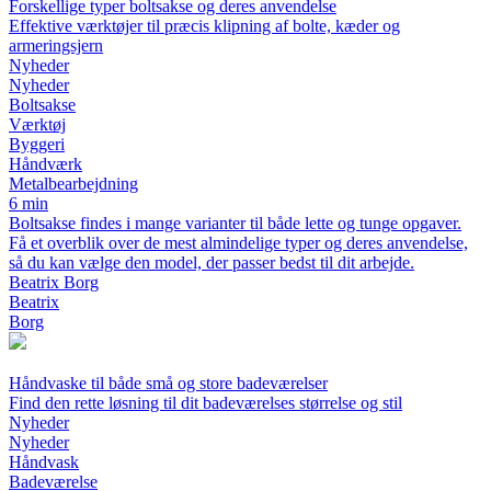
Forskellige typer boltsakse og deres anvendelse
Effektive værktøjer til præcis klipning af bolte, kæder og
armeringsjern
Nyheder
Nyheder
Boltsakse
Værktøj
Byggeri
Håndværk
Metalbearbejdning
6 min
Boltsakse findes i mange varianter til både lette og tunge opgaver.
Få et overblik over de mest almindelige typer og deres anvendelse,
så du kan vælge den model, der passer bedst til dit arbejde.
Beatrix Borg
Beatrix
Borg
Håndvaske til både små og store badeværelser
Find den rette løsning til dit badeværelses størrelse og stil
Nyheder
Nyheder
Håndvask
Badeværelse