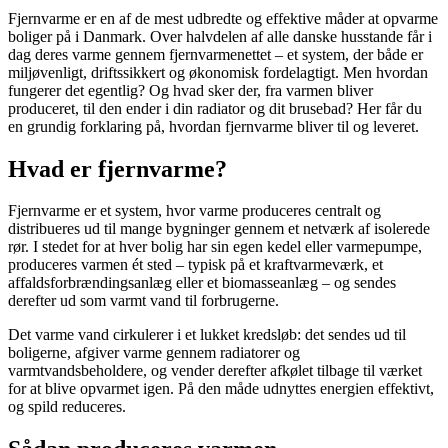
Fjernvarme er en af de mest udbredte og effektive måder at opvarme
boliger på i Danmark. Over halvdelen af alle danske husstande får i
dag deres varme gennem fjernvarmenettet – et system, der både er
miljøvenligt, driftssikkert og økonomisk fordelagtigt. Men hvordan
fungerer det egentlig? Og hvad sker der, fra varmen bliver
produceret, til den ender i din radiator og dit brusebad? Her får du
en grundig forklaring på, hvordan fjernvarme bliver til og leveret.
Hvad er fjernvarme?
Fjernvarme er et system, hvor varme produceres centralt og
distribueres ud til mange bygninger gennem et netværk af isolerede
rør. I stedet for at hver bolig har sin egen kedel eller varmepumpe,
produceres varmen ét sted – typisk på et kraftvarmeværk, et
affaldsforbrændingsanlæg eller et biomasseanlæg – og sendes
derefter ud som varmt vand til forbrugerne.
Det varme vand cirkulerer i et lukket kredsløb: det sendes ud til
boligerne, afgiver varme gennem radiatorer og
varmtvandsbeholdere, og vender derefter afkølet tilbage til værket
for at blive opvarmet igen. På den måde udnyttes energien effektivt,
og spild reduceres.