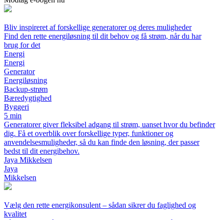
Bliv inspireret af forskellige generatorer og deres muligheder
Find den rette energiløsning til dit behov og få strøm, når du har
brug for det
Energi
Energi
Generator
Energiløsning
Backup-strøm
Bæredygtighed
Byggeri
5 min
Generatorer giver fleksibel adgang til strøm, uanset hvor du befinder
dig. Få et overblik over forskellige typer, funktioner og
anvendelsesmuligheder, så du kan finde den løsning, der passer
bedst til dit energibehov.
Jaya Mikkelsen
Jaya
Mikkelsen
Vælg den rette energikonsulent – sådan sikrer du faglighed og
kvalitet