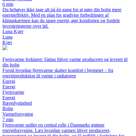
6 min
Du behøver ikke tage alt på én gang for at gøre din bolig mere
energieffektiv. Med en plan for gradvise forbedringer af
klimaskærmen kan du spare energi, øge komforten og fordele
investeringerne over tid.
Luna Kjær
Luna
Kjær
Fjernvarme forklaret: Sådan bliver varme produceret og leveret til
din bolig
Forstå hvordan fjernvarme skaber komfort i hjemmet – fra
energiproduktion til varme i radiatoren
Energi
Energi
Fjernvarme
Energi
Bæredygtighed
Bolig
Varmeforsyning
7 min
Fjernvarme spiller en central rolle i Danmarks grønne
energiforsyning. Læs hvordan varmen bliver produceret,
transporteret og leveret til din bolig, og få indblik i fordelene for