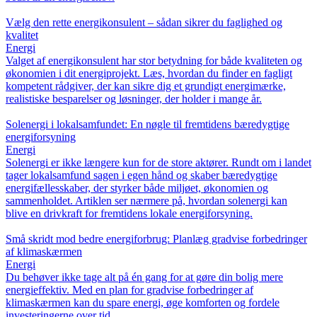
Vælg den rette energikonsulent – sådan sikrer du faglighed og
kvalitet
Energi
Valget af energikonsulent har stor betydning for både kvaliteten og
økonomien i dit energiprojekt. Læs, hvordan du finder en fagligt
kompetent rådgiver, der kan sikre dig et grundigt energimærke,
realistiske besparelser og løsninger, der holder i mange år.
Solenergi i lokalsamfundet: En nøgle til fremtidens bæredygtige
energiforsyning
Energi
Solenergi er ikke længere kun for de store aktører. Rundt om i landet
tager lokalsamfund sagen i egen hånd og skaber bæredygtige
energifællesskaber, der styrker både miljøet, økonomien og
sammenholdet. Artiklen ser nærmere på, hvordan solenergi kan
blive en drivkraft for fremtidens lokale energiforsyning.
Små skridt mod bedre energiforbrug: Planlæg gradvise forbedringer
af klimaskærmen
Energi
Du behøver ikke tage alt på én gang for at gøre din bolig mere
energieffektiv. Med en plan for gradvise forbedringer af
klimaskærmen kan du spare energi, øge komforten og fordele
investeringerne over tid.