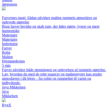
Jørgensen
Farvernes magi: Sådan påvirker maling rummets atmosfære og
oplevede størrelse
Brug farver bevidst og skab rum, der føles større, lysere og mere
harmoniske
Materialer
Materialer
Indretning
Farver
Bolig
Maling
Hjemmedesign
5 min
Farver påvirker både stemningen og oplevelsen af rummets størrelse.
Lær, hvordan du med de rette nuancer og malingstyper kan ændre
atmosfæren i dit hjem – fra roligt og rummeligt til varmt og
indbydende.
Jaya Mikkelsen
Jaya
Mikkelsen
Byg
X