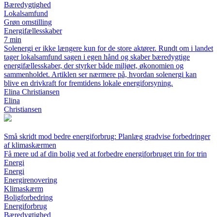
Bæredygtighed
Lokalsamfund
Grøn omstilling
Energifællesskaber
7 min
Solenergi er ikke længere kun for de store aktører. Rundt om i landet
tager lokalsamfund sagen i egen hånd og skaber bæredygtige
energifællesskaber, der styrker både miljøet, økonomien og
sammenholdet. Artiklen ser nærmere på, hvordan solenergi kan
blive en drivkraft for fremtidens lokale energiforsyning.
Elina Christiansen
Elina
Christiansen
Små skridt mod bedre energiforbrug: Planlæg gradvise forbedringer
af klimaskærmen
Få mere ud af din bolig ved at forbedre energiforbruget trin for trin
Energi
Energi
Energirenovering
Klimaskærm
Boligforbedring
Energiforbrug
Bæredygtighed