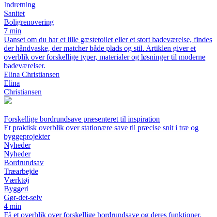
Indretning
Sanitet
Boligrenovering
7 min
Uanset om du har et lille gæstetoilet eller et stort badeværelse, findes
der håndvaske, der matcher både plads og stil. Artiklen giver et
overblik over forskellige typer, materialer og løsninger til moderne
badeværelser.
Elina Christiansen
Elina
Christiansen
Forskellige bordrundsave præsenteret til inspiration
Et praktisk overblik over stationære save til præcise snit i træ og
byggeprojekter
Nyheder
Nyheder
Bordrundsav
Træarbejde
Værktøj
Byggeri
Gør-det-selv
4 min
Få et overblik over forskellige bordrundsave og deres funktioner.