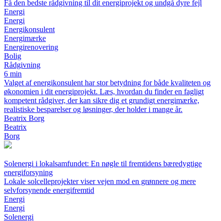
Få den bedste rådgivning til dit energiprojekt og undgå dyre fejl
Energi
Energi
Energikonsulent
Energimærke
Energirenovering
Bolig
Rådgivning
6 min
Valget af energikonsulent har stor betydning for både kvaliteten og
økonomien i dit energiprojekt. Læs, hvordan du finder en fagligt
kompetent rådgiver, der kan sikre dig et grundigt energimærke,
realistiske besparelser og løsninger, der holder i mange år.
Beatrix Borg
Beatrix
Borg
Solenergi i lokalsamfundet: En nøgle til fremtidens bæredygtige
energiforsyning
Lokale solcelleprojekter viser vejen mod en grønnere og mere
selvforsynende energifremtid
Energi
Energi
Solenergi