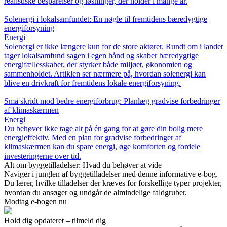
realistiske besparelser og løsninger, der holder i mange år.
Solenergi i lokalsamfundet: En nøgle til fremtidens bæredygtige
energiforsyning
Energi
Solenergi er ikke længere kun for de store aktører. Rundt om i landet
tager lokalsamfund sagen i egen hånd og skaber bæredygtige
energifællesskaber, der styrker både miljøet, økonomien og
sammenholdet. Artiklen ser nærmere på, hvordan solenergi kan
blive en drivkraft for fremtidens lokale energiforsyning.
Små skridt mod bedre energiforbrug: Planlæg gradvise forbedringer
af klimaskærmen
Energi
Du behøver ikke tage alt på én gang for at gøre din bolig mere
energieffektiv. Med en plan for gradvise forbedringer af
klimaskærmen kan du spare energi, øge komforten og fordele
investeringerne over tid.
Alt om byggetilladelser: Hvad du behøver at vide
Naviger i junglen af byggetilladelser med denne informative e-bog.
Du lærer, hvilke tilladelser der kræves for forskellige typer projekter,
hvordan du ansøger og undgår de almindelige faldgruber.
Modtag e-bogen nu
Hold dig opdateret – tilmeld dig