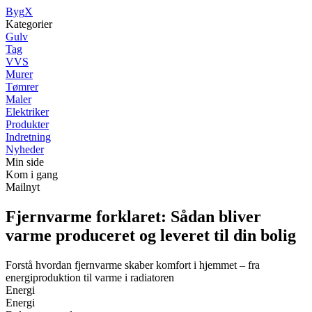
Byg
X
Kategorier
Gulv
Tag
VVS
Murer
Tømrer
Maler
Elektriker
Produkter
Indretning
Nyheder
Min side
Kom i gang
Mailnyt
Fjernvarme forklaret: Sådan bliver
varme produceret og leveret til din bolig
Forstå hvordan fjernvarme skaber komfort i hjemmet – fra
energiproduktion til varme i radiatoren
Energi
Energi