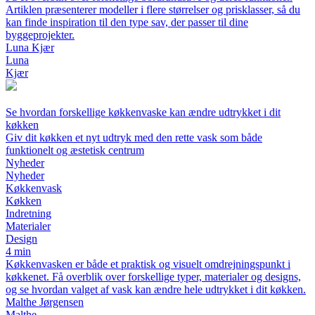
Artiklen præsenterer modeller i flere størrelser og prisklasser, så du
kan finde inspiration til den type sav, der passer til dine
byggeprojekter.
Luna Kjær
Luna
Kjær
Se hvordan forskellige køkkenvaske kan ændre udtrykket i dit
køkken
Giv dit køkken et nyt udtryk med den rette vask som både
funktionelt og æstetisk centrum
Nyheder
Nyheder
Køkkenvask
Køkken
Indretning
Materialer
Design
4 min
Køkkenvasken er både et praktisk og visuelt omdrejningspunkt i
køkkenet. Få overblik over forskellige typer, materialer og designs,
og se hvordan valget af vask kan ændre hele udtrykket i dit køkken.
Malthe Jørgensen
Malthe