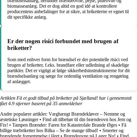
brændselsanlæg, herunder brændeovne, pejse, pilleovne og
biomasseanlæg. Det er dog altid en god idé at kontrollere
producentens anbefalinger for at sikre, at briketterne er egnet til
dit specifikke anlæg.
Er der nogen risici forbundet med brugen af
briketter?
Som med enhver form for brændsel er der potentielle risici ved
brugen af briketter, f.eks. brandfare eller udledning af skadelige
partikler. Det er vigtigt at følge sikkerhedsinstruktionerne for dit
brændselsanlæg og sørge for ordentlig ventilation og rengøring
af anlægget.
Artiklen Få et godt tilbud på briketter på Sjælland! har i gennemsnit
fået
4.9
stjerner baseret på
35
anmeldelser
Andre populære artikler:
Væghængt Brændekløver – Nemme og
æstetiske Løsninger
•
Find alt tilbehør til din brændeovn hos Jem og
Fix!
•
Tampen Brænder: Faren for Katastrofale Brande Øges
•
Få
billige træbriketter hos Bilka – Se de mange tilbud!
•
Smerter og
brændende fornemmelse i låret
•
Brændeovne på Lager Nu!
•
Find