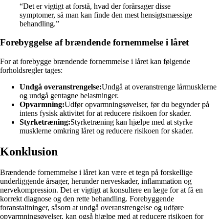
“Det er vigtigt at forstå, hvad der forårsager disse
symptomer, så man kan finde den mest hensigtsmæssige
behandling.”
Forebyggelse af brændende fornemmelse i låret
For at forebygge brændende fornemmelse i låret kan følgende
forholdsregler tages:
Undgå overanstrengelse:
Undgå at overanstrenge lårmusklerne
og undgå gentagne belastninger.
Opvarmning:
Udfør opvarmningsøvelser, før du begynder på
intens fysisk aktivitet for at reducere risikoen for skader.
Styrketræning:
Styrketræning kan hjælpe med at styrke
musklerne omkring låret og reducere risikoen for skader.
Konklusion
Brændende fornemmelse i låret kan være et tegn på forskellige
underliggende årsager, herunder nerveskader, inflammation og
nervekompression. Det er vigtigt at konsultere en læge for at få en
korrekt diagnose og den rette behandling. Forebyggende
foranstaltninger, såsom at undgå overanstrengelse og udføre
opvarmningsøvelser, kan også hjælpe med at reducere risikoen for