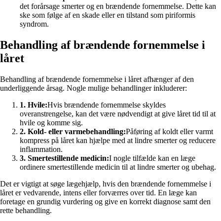
det forårsage smerter og en brændende fornemmelse. Dette kan
ske som følge af en skade eller en tilstand som piriformis
syndrom.
Behandling af brændende fornemmelse i
låret
Behandling af brændende fornemmelse i låret afhænger af den
underliggende årsag. Nogle mulige behandlinger inkluderer:
1. Hvile:
Hvis brændende fornemmelse skyldes
overanstrengelse, kan det være nødvendigt at give låret tid til at
hvile og komme sig.
2. Kold- eller varmebehandling:
Påføring af koldt eller varmt
kompress på låret kan hjælpe med at lindre smerter og reducere
inflammation.
3. Smertestillende medicin:
I nogle tilfælde kan en læge
ordinere smertestillende medicin til at lindre smerter og ubehag.
Det er vigtigt at søge lægehjælp, hvis den brændende fornemmelse i
låret er vedvarende, intens eller forværres over tid. En læge kan
foretage en grundig vurdering og give en korrekt diagnose samt den
rette behandling.