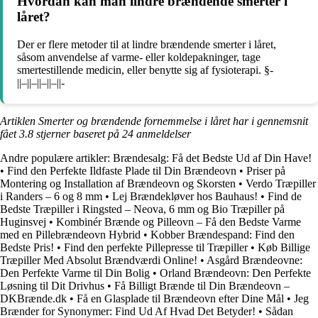
Hvordan kan man lindre brændende smerter i
låret?
Der er flere metoder til at lindre brændende smerter i låret,
såsom anvendelse af varme- eller koldepakninger, tage
smertestillende medicin, eller benytte sig af fysioterapi. §-
||–||–||–||–||-
Artiklen Smerter og brændende fornemmelse i låret har i gennemsnit
fået
3.8
stjerner baseret på
24
anmeldelser
Andre populære artikler:
Brændesalg: Få det Bedste Ud af Din Have!
•
Find den Perfekte Ildfaste Plade til Din Brændeovn
•
Priser på
Montering og Installation af Brændeovn og Skorsten
•
Verdo Træpiller
i Randers – 6 og 8 mm
•
Lej Brændekløver hos Bauhaus!
•
Find de
Bedste Træpiller i Ringsted – Neova, 6 mm og Bio Træpiller på
Huginsvej
•
Kombinér Brænde og Pilleovn – Få den Bedste Varme
med en Pillebrændeovn Hybrid
•
Kobber Brændespand: Find den
Bedste Pris!
•
Find den perfekte Pillepresse til Træpiller
•
Køb Billige
Træpiller Med Absolut Brændværdi Online!
•
Asgård Brændeovne:
Den Perfekte Varme til Din Bolig
•
Orland Brændeovn: Den Perfekte
Løsning til Dit Drivhus
•
Få Billigt Brænde til Din Brændeovn –
DKBrænde.dk
•
Få en Glasplade til Brændeovn efter Dine Mål
•
Jeg
Brænder for Synonymer: Find Ud Af Hvad Det Betyder!
•
Sådan