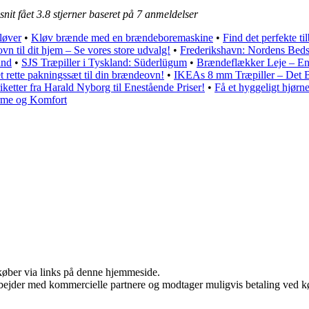
snit fået
3.8
stjerner baseret på
7
anmeldelser
løver
•
Kløv brænde med en brændeboremaskine
•
Find det perfekte t
n til dit hjem – Se vores store udvalg!
•
Frederikshavn: Nordens Beds
and
•
SJS Træpiller i Tyskland: Süderlügum
•
Brændeflækker Leje – En
t rette pakningssæt til din brændeovn!
•
IKEAs 8 mm Træpiller – Det B
ketter fra Harald Nyborg til Enestående Priser!
•
Få et hyggeligt hjør
rme og Komfort
u køber via links på denne hjemmeside.
bejder med kommercielle partnere og modtager muligvis betaling ved kø