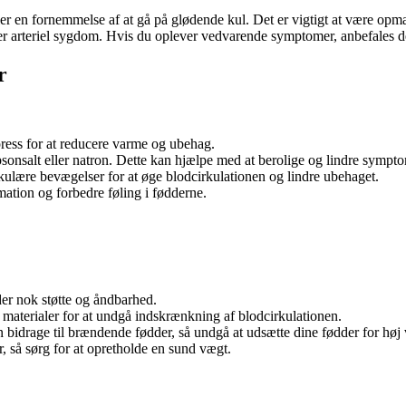
ler en fornemmelse af at gå på glødende kul. Det er vigtigt at være 
fer arteriel sygdom. Hvis du oplever vedvarende symptomer, anbefales de
r
press for at reducere varme og ubehag.
onsalt eller natron. Dette kan hjælpe med at berolige og lindre sympt
kulære bevægelser for at øge blodcirkulationen og lindre ubehaget.
ation og forbedre føling i fødderne.
der nok støtte og åndbarhed.
 materialer for at undgå indskrænkning af blodcirkulationen.
 bidrage til brændende fødder, så undgå at udsætte dine fødder for høj
 så sørg for at opretholde en sund vægt.