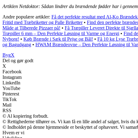
Artiklen Netdoktor: Sådan lindrer du brændende fødder har i gennem
Andre populære artikler:
Få det perfekte resultat med Al-Ko Brændek
Fritid med Træbriketter og Palle Briketter
•
Find den perfekte brændeov
Måde at Tilberede Pizzaer på!
•
Få Træpiller Leveret Direkte til Sjæll
Træpiller 6 mm – Den Perfekte Løsning til Varme og Energi
•
Find de
Nyborg!
•
Køb Brænde i Sæk til Pejse og Bål!
•
Få 10 kg Lyse Træbri
og Bagudgang
•
HWAM Brændeovne – Den Perfekte Løsning til Va
Byg
X
Del og gør godt
X
Facebook
Instagram
LinkedIn
YouTube
Pinterest
TikTok
Mail
RSS
© Al kopiering forbudt.
© Rettighederne tilhører os. Vi kan få en lille andel af salget, hvis d
© Indholdet på denne hjemmeside er beskyttet af ophavsret. Vi samar
Hvem er vi