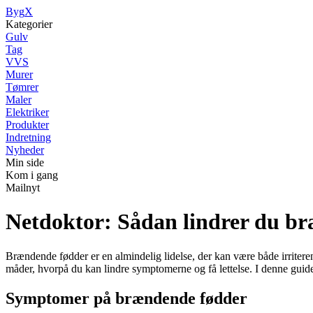
Byg
X
Kategorier
Gulv
Tag
VVS
Murer
Tømrer
Maler
Elektriker
Produkter
Indretning
Nyheder
Min side
Kom i gang
Mailnyt
Netdoktor: Sådan lindrer du b
Brændende fødder er en almindelig lidelse, der kan være både irriterend
måder, hvorpå du kan lindre symptomerne og få lettelse. I denne gui
Symptomer på brændende fødder