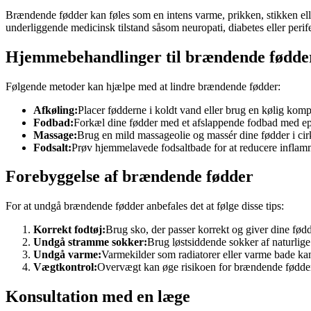
Brændende fødder kan føles som en intens varme, prikken, stikken el
underliggende medicinsk tilstand såsom neuropati, diabetes eller peri
Hjemmebehandlinger til brændende fødde
Følgende metoder kan hjælpe med at lindre brændende fødder:
Afkøling:
Placer fødderne i koldt vand eller brug en kølig kom
Fodbad:
Forkæl dine fødder med et afslappende fodbad med eps
Massage:
Brug en mild massageolie og massér dine fødder i cir
Fodsalt:
Prøv hjemmelavede fodsaltbade for at reducere inflamm
Forebyggelse af brændende fødder
For at undgå brændende fødder anbefales det at følge disse tips:
Korrekt fodtøj:
Brug sko, der passer korrekt og giver dine fød
Undgå stramme sokker:
Brug løstsiddende sokker af naturlige
Undgå varme:
Varmekilder som radiatorer eller varme bade kan
Vægtkontrol:
Overvægt kan øge risikoen for brændende fødder,
Konsultation med en læge