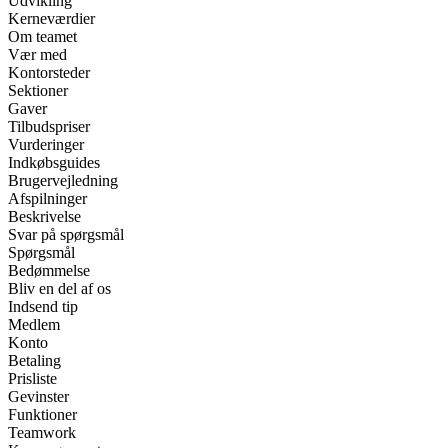
Udvikling
Kerneværdier
Om teamet
Vær med
Kontorsteder
Sektioner
Gaver
Tilbudspriser
Vurderinger
Indkøbsguides
Brugervejledning
Afspilninger
Beskrivelse
Svar på spørgsmål
Spørgsmål
Bedømmelse
Bliv en del af os
Indsend tip
Medlem
Konto
Betaling
Prisliste
Gevinster
Funktioner
Teamwork