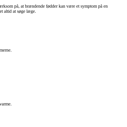
opmærksom på, at brændende fødder kan være et symptom på en
t altid at søge læge.
omerne.
 varme.