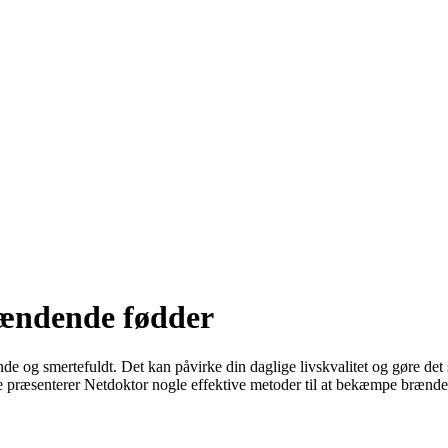
rændende fødder
e og smertefuldt. Det kan påvirke din daglige livskvalitet og gøre det s
de præsenterer Netdoktor nogle effektive metoder til at bekæmpe brænde