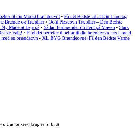
ilbehør til din Morsø brændeovn!
•
Få det Bedste ud af Din Land og
te Brænde og Træpiller
•
Ooni Pizzaovn Træpiller – Den Bedste
 Ny Måde at Leje på
•
Sådan Forbrænder du Fedt på Maven
•
Stark
edste Valg!
•
Find det perfekte tilbehør til din brændeovn hos Harald
ne med en brændeovn
•
XL-BYG Brændeovne: Få den Bedste Varme
b. Uautoriseret brug er forbudt.