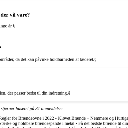
der vil vare?
nge år.§
?
 områder, da det kan påvirke holdbarheden af læderet.§
?
en, der passer bedst til din indretning.§
stjerner baseret på
31
anmeldelser
egler for Brændeovne i 2022
•
Kløvet Brænde – Nemmere og Hurtige
Stærke og holdbare brændespande i metal
•
Få det bedste brænde til di