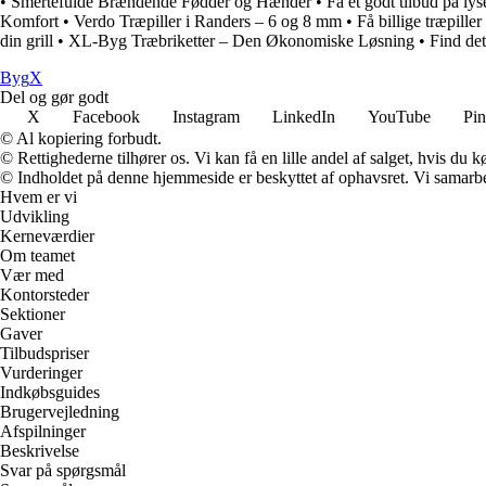
•
Smertefulde Brændende Fødder og Hænder
•
Få et godt tilbud på lys
Komfort
•
Verdo Træpiller i Randers – 6 og 8 mm
•
Få billige træpille
din grill
•
XL-Byg Træbriketter – Den Økonomiske Løsning
•
Find de
Byg
X
Del og gør godt
X
Facebook
Instagram
LinkedIn
YouTube
Pin
© Al kopiering forbudt.
© Rettighederne tilhører os. Vi kan få en lille andel af salget, hvis du
© Indholdet på denne hjemmeside er beskyttet af ophavsret. Vi samarbe
Hvem er vi
Udvikling
Kerneværdier
Om teamet
Vær med
Kontorsteder
Sektioner
Gaver
Tilbudspriser
Vurderinger
Indkøbsguides
Brugervejledning
Afspilninger
Beskrivelse
Svar på spørgsmål