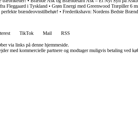
e træbriketter!
•
Brænde Ask og Brændetårn Ask – Et Nyt Syn på Ask
r fra Fleggaard i Tyskland
•
Grøn Energi med Greenwood Træpiller 6 
t perfekte brændeovnstilbehør!
•
Frederikshavn: Nordens Bedste Brænd
terest
TikTok
Mail
RSS
 køber via links på denne hjemmeside.
jder med kommercielle partnere og modtager muligvis betaling ved køb.