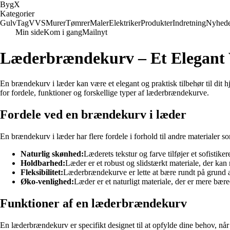
Byg
X
Kategorier
Gulv
Tag
VVS
Murer
Tømrer
Maler
Elektriker
Produkter
Indretning
Nyhed
Min side
Kom i gang
Mailnyt
Læderbrændekurv – Et Elegant 
En brændekurv i læder kan være et elegant og praktisk tilbehør til dit 
for fordele, funktioner og forskellige typer af læderbrændekurve.
Fordele ved en brændekurv i læder
En brændekurv i læder har flere fordele i forhold til andre materialer som
Naturlig skønhed:
Læderets tekstur og farve tilføjer et sofistikere
Holdbarhed:
Læder er et robust og slidstærkt materiale, der ka
Fleksibilitet:
Læderbrændekurve er lette at bære rundt på grund af 
Øko-venlighed:
Læder er et naturligt materiale, der er mere bære
Funktioner af en læderbrændekurv
En læderbrændekurv er specifikt designet til at opfylde dine behov, når