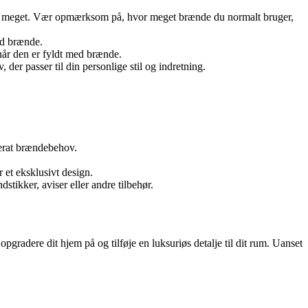
e for meget. Vær opmærksom på, hvor meget brænde du normalt bruger,
ed brænde.
, når den er fyldt med brænde.
der passer til din personlige stil og indretning.
derat brændebehov.
 et eksklusivt design.
tikker, aviser eller andre tilbehør.
gradere dit hjem på og tilføje en luksuriøs detalje til dit rum. Uanset