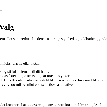
er
Valg
hjem eller sommerhus. Læderets naturlige skønhed og holdbarhed gør det 
 f.eks. plastik eller metal:
t og stilfuldt element til dit hjem.
n modstå den tunge belastning af brændestykker.
deres fleksible nature – perfekt til at bære brænde fra skuret til pejsen
dygtigt og miljøvenligt end syntetiske alternativer.
 det kommer til at opbevare og transportere brænde. Her er nogle af de v