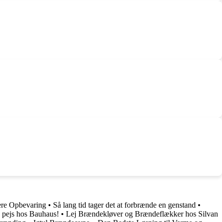
re Opbevaring
•
Så lang tid tager det at forbrænde en genstand
•
n pejs hos Bauhaus!
•
Lej Brændekløver og Brændeflækker hos Silvan