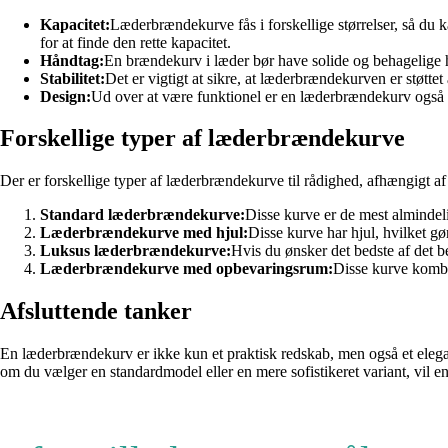
Kapacitet:
Læderbrændekurve fås i forskellige størrelser, så du
for at finde den rette kapacitet.
Håndtag:
En brændekurv i læder bør have solide og behagelige h
Stabilitet:
Det er vigtigt at sikre, at læderbrændekurven er støttet 
Design:
Ud over at være funktionel er en læderbrændekurv også en 
Forskellige typer af læderbrændekurve
Der er forskellige typer af læderbrændekurve til rådighed, afhængigt a
Standard læderbrændekurve:
Disse kurve er de mest almindeli
Læderbrændekurve med hjul:
Disse kurve har hjul, hvilket g
Luksus læderbrændekurve:
Hvis du ønsker det bedste af det b
Læderbrændekurve med opbevaringsrum:
Disse kurve kombin
Afsluttende tanker
En læderbrændekurv er ikke kun et praktisk redskab, men også et elegant 
om du vælger en standardmodel eller en mere sofistikeret variant, vil e