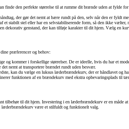
 kan finde den perfekte størrelse til at rumme dit brænde uden at fyld
åndtag, der gør det nemt at bære rundt på den, selv når den er fyldt m
af et stabilt stel eller har en selvstabiliserende form, så den ikke vælter
dekorativ genstand, der kan tilføje karakter til dit hjem. Vælg en kurv, 
f dine præferencer og behov:
ge og kommer i forskellige størrelser. De er ideelle, hvis du har et mo
ør det nemt at transportere brændet rundt uden besvær.
edste, kan du vælge en luksus læderbrændekurv, der er håndlavet og har
erer funktionen af en brændekurv med ekstra opbevaringsplads til tænds
tilbehør til dit hjem. Investering i en læderbrændekurv er en måde at op
n læderbrændekurv være et stilfuldt og funktionelt valg.