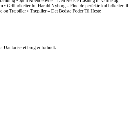
brænding
•
Jøtul Brændeovne – Den Bedste Løsning til Varme og
mm
•
Grillbriketter fra Harald Nyborg – Find de perfekte kul briketter til
e og Træpiller
•
Træpiller – Det Bedste Foder Til Heste
 Uautoriseret brug er forbudt.