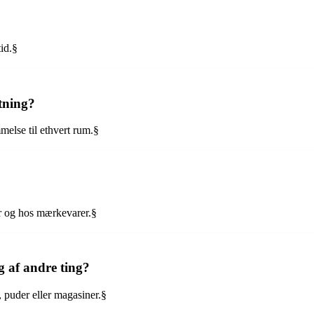
id.§
tning?
melse til ethvert rum.§
er og hos mærkevarer.§
g af andre ting?
, puder eller magasiner.§