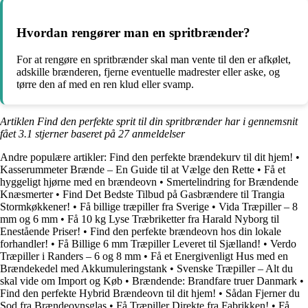
Hvordan rengører man en spritbrænder?
For at rengøre en spritbrænder skal man vente til den er afkølet,
adskille brænderen, fjerne eventuelle madrester eller aske, og
tørre den af med en ren klud eller svamp.
Artiklen Find den perfekte sprit til din spritbrænder har i gennemsnit
fået
3.1
stjerner baseret på
27
anmeldelser
Andre populære artikler:
Find den perfekte brændekurv til dit hjem!
•
Kasserummeter Brænde – En Guide til at Vælge den Rette
•
Få et
hyggeligt hjørne med en brændeovn
•
Smertelindring for Brændende
Knæsmerter
•
Find Det Bedste Tilbud på Gasbrændere til Trangia
Stormkøkkener!
•
Få billige træpiller fra Sverige
•
Vida Træpiller – 8
mm og 6 mm
•
Få 10 kg Lyse Træbriketter fra Harald Nyborg til
Enestående Priser!
•
Find den perfekte brændeovn hos din lokale
forhandler!
•
Få Billige 6 mm Træpiller Leveret til Sjælland!
•
Verdo
Træpiller i Randers – 6 og 8 mm
•
Få et Energivenligt Hus med en
Brændekedel med Akkumuleringstank
•
Svenske Træpiller – Alt du
skal vide om Import og Køb
•
Brændende: Brandfare truer Danmark
•
Find den perfekte Hybrid Brændeovn til dit hjem!
•
Sådan Fjerner du
Sod fra Brændeovnsglas
•
Få Træpiller Direkte fra Fabrikken!
•
Få