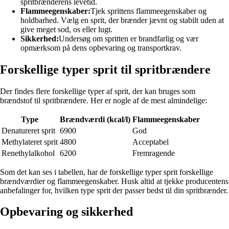
spritbrænderens levetid.
Flammeegenskaber:
Tjek sprittens flammeegenskaber og
holdbarhed. Vælg en sprit, der brænder jævnt og stabilt uden at
give meget sod, os eller lugt.
Sikkerhed:
Undersøg om spritten er brandfarlig og vær
opmærksom på dens opbevaring og transportkrav.
Forskellige typer sprit til spritbrændere
Der findes flere forskellige typer af sprit, der kan bruges som
brændstof til spritbrændere. Her er nogle af de mest almindelige:
Type
Brændværdi (kcal/l)
Flammeegenskaber
Denatureret sprit
6900
God
Methylateret sprit
4800
Acceptabel
Renethylalkohol
6200
Fremragende
Som det kan ses i tabellen, har de forskellige typer sprit forskellige
brændværdier og flammeegenskaber. Husk altid at tjekke producentens
anbefalinger for, hvilken type sprit der passer bedst til din spritbrænder.
Opbevaring og sikkerhed