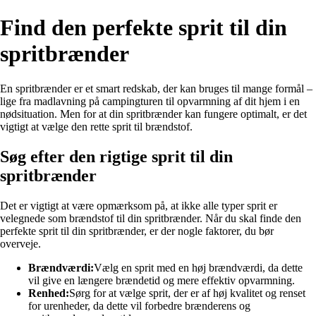
Find den perfekte sprit til din
spritbrænder
En spritbrænder er et smart redskab, der kan bruges til mange formål –
lige fra madlavning på campingturen til opvarmning af dit hjem i en
nødsituation. Men for at din spritbrænder kan fungere optimalt, er det
vigtigt at vælge den rette sprit til brændstof.
Søg efter den rigtige sprit til din
spritbrænder
Det er vigtigt at være opmærksom på, at ikke alle typer sprit er
velegnede som brændstof til din spritbrænder. Når du skal finde den
perfekte sprit til din spritbrænder, er der nogle faktorer, du bør
overveje.
Brændværdi:
Vælg en sprit med en høj brændværdi, da dette
vil give en længere brændetid og mere effektiv opvarmning.
Renhed:
Sørg for at vælge sprit, der er af høj kvalitet og renset
for urenheder, da dette vil forbedre brænderens og