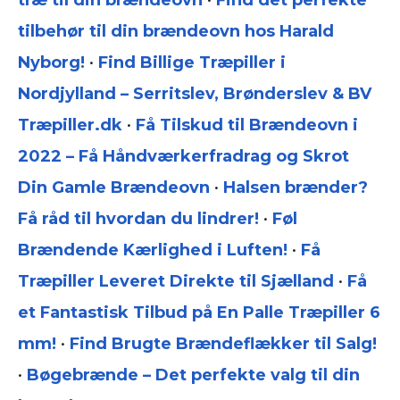
træ til din brændeovn
•
Find det perfekte
tilbehør til din brændeovn hos Harald
Nyborg!
•
Find Billige Træpiller i
Nordjylland – Serritslev, Brønderslev & BV
Træpiller.dk
•
Få Tilskud til Brændeovn i
2022 – Få Håndværkerfradrag og Skrot
Din Gamle Brændeovn
•
Halsen brænder?
Få råd til hvordan du lindrer!
•
Føl
Brændende Kærlighed i Luften!
•
Få
Træpiller Leveret Direkte til Sjælland
•
Få
et Fantastisk Tilbud på En Palle Træpiller 6
mm!
•
Find Brugte Brændeflækker til Salg!
•
Bøgebrænde – Det perfekte valg til din