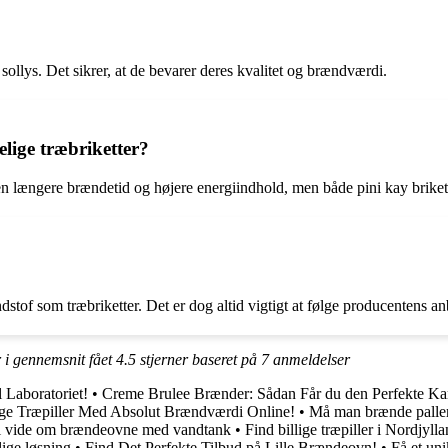
 sollys. Det sikrer, at de bevarer deres kvalitet og brændværdi.
elige træbriketter?
en længere brændetid og højere energiindhold, men både pini kay briket
ndstof som træbriketter. Det er dog altid vigtigt at følge producentens a
r i gennemsnit fået
4.5
stjerner baseret på
7
anmeldelser
 Laboratoriet!
•
Creme Brulee Brænder: Sådan Får du den Perfekte Kar
ige Træpiller Med Absolut Brændværdi Online!
•
Må man brænde paller
al vide om brændeovne med vandtank
•
Find billige træpiller i Nordjyl
ige løsning
•
Find Det Perfekte Tilbud på Lille Brændeovn!
•
Få et un