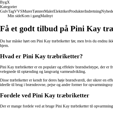
Byg
X
Kategorier
Gulv
Tag
VVS
Murer
Tømrer
Maler
Elektriker
Produkter
Indretning
Nyhed
Min side
Kom i gang
Mailnyt
Få et godt tilbud på Pini Kay tr
Du har måske hørt om Pini Kay træbriketter før, men hvis du endnu ikke 
hjem.
Hvad er Pini Kay træbriketter?
Pini Kay træbriketter er en populær og effektiv brændselstype, der er f
velegnede til optænding og langvarig varmeudvikling.
Disse træbriketter er kendt for deres høje brændværdi, der sikrer e
ideelle til brug i brændeovne, pejse og andre former for opvarmningssy
Fordele ved Pini Kay træbriketter
Der er mange fordele ved at bruge Pini Kay træbriketter til opvarmning 