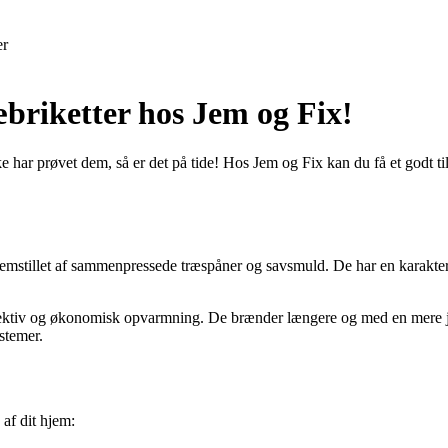
er
æbriketter hos Jem og Fix!
har prøvet dem, så er det på tide! Hos Jem og Fix kan du få et godt tilb
remstillet af sammenpressede træspåner og savsmuld. De har en karakteri
n effektiv og økonomisk opvarmning. De brænder længere og med en mer
stemer.
af dit hjem: