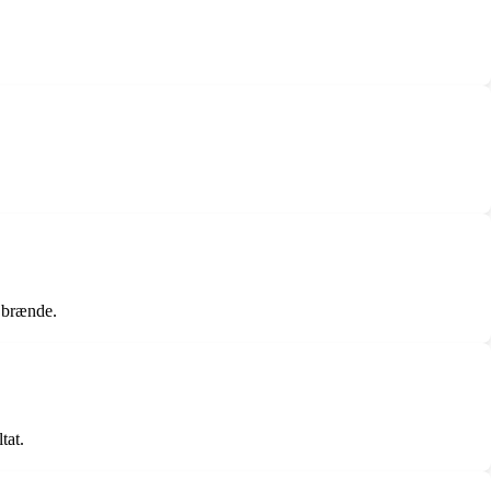
t brænde.
tat.