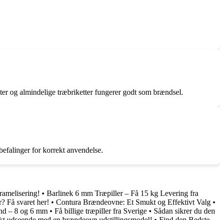
ter og almindelige træbriketter fungerer godt som brændsel.
nbefalinger for korrekt anvendelse.
amelisering!
•
Barlinek 6 mm Træpiller – Få 15 kg Levering fra
? Få svaret her!
•
Contura Brændeovne: Et Smukt og Effektivt Valg
•
land – 8 og 6 mm
•
Få billige træpiller fra Sverige
•
Sådan sikrer du den
ikt udseende med en brændeovn udstillingsmodel!
•
Find den Bedste