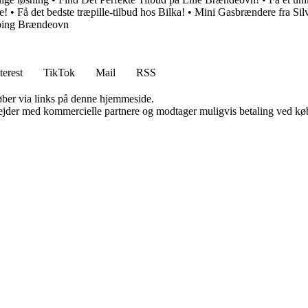
e!
•
Få det bedste træpille-tilbud hos Bilka!
•
Mini Gasbrændere fra Silv
mping Brændeovn
terest
TikTok
Mail
RSS
 køber via links på denne hjemmeside.
jder med kommercielle partnere og modtager muligvis betaling ved køb.