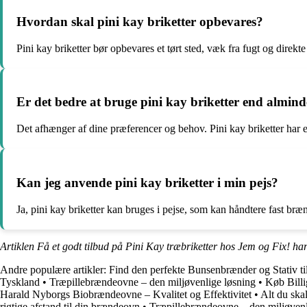
Hvordan skal pini kay briketter opbevares?
Pini kay briketter bør opbevares et tørt sted, væk fra fugt og direkte
Er det bedre at bruge pini kay briketter end almind
Det afhænger af dine præferencer og behov. Pini kay briketter har 
Kan jeg anvende pini kay briketter i min pejs?
Ja, pini kay briketter kan bruges i pejse, som kan håndtere fast bræ
Artiklen Få et godt tilbud på Pini Kay træbriketter hos Jem og Fix! ha
Andre populære artikler:
Find den perfekte Bunsenbrænder og Stativ til
Tyskland
•
Træpillebrændeovne – den miljøvenlige løsning
•
Køb Bill
Harald Nyborgs Biobrændeovne – Kvalitet og Effektivitet
•
Alt du sk
rigtige afstand til din brændeovn
•
Træpillebrændeovne – den miljøvenl