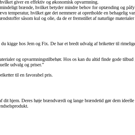
 hvilket giver en effektiv og økonomisk opvarmning.
indeligt brænde, hvilket betyder mindre behov for optænding og påfy
vn temperatur, hvilket gør det nemmere at opretholde en behagelig var
 brændstoffer såsom kul og olie, da de er fremstillet af naturlige materiale
l du kigge hos Jem og Fix. De har et bredt udvalg af briketter til rimelig
aterialer og opvarmningstilbehør. Hos os kan du altid finde gode tilbu
uelle udvalg og priser.”
ketter til en favorabel pris.
 af dit hjem. Deres høje brændværdi og lange brændetid gør dem ideelle 
ændselsprodukt.