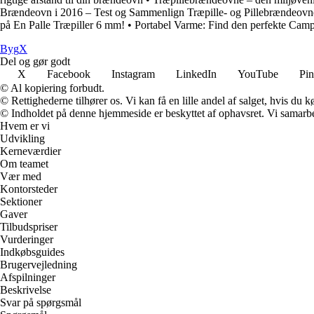
Brændeovn i 2016 – Test og Sammenlign Træpille- og Pillebrændeovn
på En Palle Træpiller 6 mm!
•
Portabel Varme: Find den perfekte Ca
Byg
X
Del og gør godt
X
Facebook
Instagram
LinkedIn
YouTube
Pin
© Al kopiering forbudt.
© Rettighederne tilhører os. Vi kan få en lille andel af salget, hvis du
© Indholdet på denne hjemmeside er beskyttet af ophavsret. Vi samarbe
Hvem er vi
Udvikling
Kerneværdier
Om teamet
Vær med
Kontorsteder
Sektioner
Gaver
Tilbudspriser
Vurderinger
Indkøbsguides
Brugervejledning
Afspilninger
Beskrivelse
Svar på spørgsmål