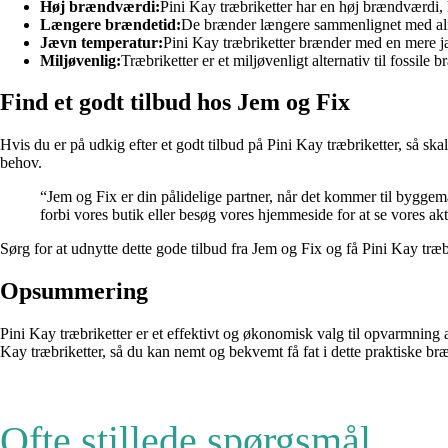
Høj brændværdi:
Pini Kay træbriketter har en høj brændværdi,
Længere brændetid:
De brænder længere sammenlignet med alm
Jævn temperatur:
Pini Kay træbriketter brænder med en mere jæ
Miljøvenlig:
Træbriketter er et miljøvenligt alternativ til fossile
Find et godt tilbud hos Jem og Fix
Hvis du er på udkig efter et godt tilbud på Pini Kay træbriketter, så ska
behov.
“Jem og Fix er din pålidelige partner, når det kommer til byggem
forbi vores butik eller besøg vores hjemmeside for at se vores akt
Sørg for at udnytte dette gode tilbud fra Jem og Fix og få Pini Kay træbri
Opsummering
Pini Kay træbriketter er et effektivt og økonomisk valg til opvarmning
Kay træbriketter, så du kan nemt og bekvemt få fat i dette praktiske br
Ofte stillede spørgsmål